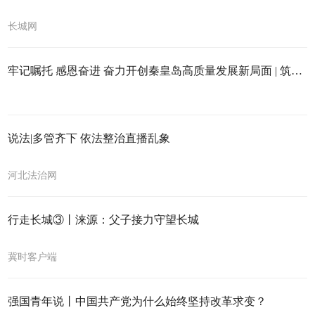
长城网
牢记嘱托 感恩奋进 奋力开创秦皇岛高质量发展新局面 | 筑得暖巢引凤来
说法|多管齐下 依法整治直播乱象
河北法治网
行走长城③丨涞源：父子接力守望长城
冀时客户端
强国青年说丨中国共产党为什么始终坚持改革求变？