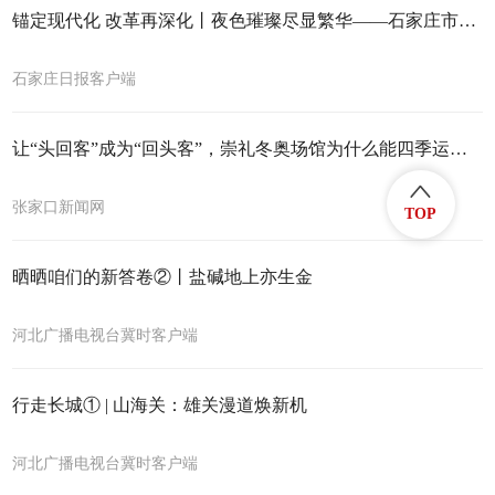
锚定现代化 改革再深化丨夜色璀璨尽显繁华——石家庄市夜经济积极打造消费新引擎
石家庄日报客户端
让“头回客”成为“回头客”，崇礼冬奥场馆为什么能四季运营？
张家口新闻网
TOP
晒晒咱们的新答卷②丨盐碱地上亦生金
河北广播电视台冀时客户端
行走长城① | 山海关：雄关漫道焕新机
河北广播电视台冀时客户端