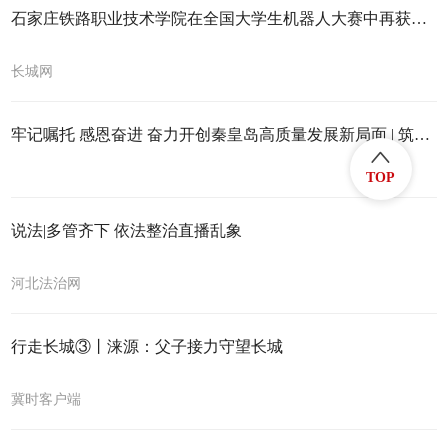
石家庄铁路职业技术学院在全国大学生机器人大赛中再获佳绩
长城网
牢记嘱托 感恩奋进 奋力开创秦皇岛高质量发展新局面 | 筑得暖巢引凤来
TOP
说法|多管齐下 依法整治直播乱象
河北法治网
行走长城③丨涞源：父子接力守望长城
冀时客户端