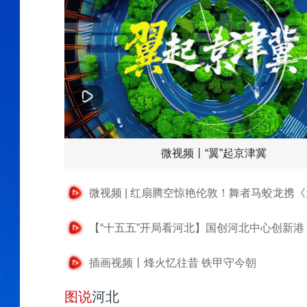
微视频丨“翼”起京津冀
插画视频丨烽火忆往昔 铁甲守今朝
图说
河北