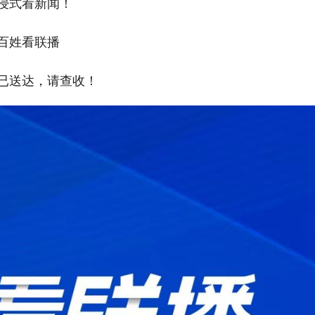
式看新闻！
姓看联播
送达，请查收！