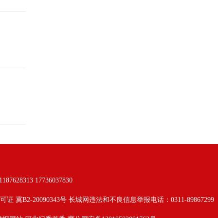
313 17736037830
可证 冀B2-20090343号 长城网违法和不良信息举报电话：0311-89867299