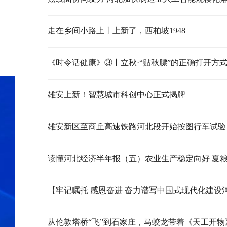
走在乡间小路上丨上新了，西柏坡1948
《时令话健康》③丨立秋·“贴秋膘”的正确打开方
雄安上新！智慧城市科创中心正式揭牌
雄安新区至商丘高速铁路河北段开始按图行车试验
从伦敦塔桥“飞”到石家庄，马蛟龙带着《天工开物