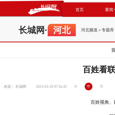
首页
要闻
长城网
·
河北
河北频道
专题库
>
百姓看联播
小
中
大
来源： 长城网
2023-03-18 07:54:45
百姓视角、群