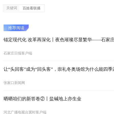
关键词
百姓看联播
推荐阅读
锚定现代化 改革再深化丨夜色璀璨尽显繁华——石家
石家庄日报客户端
让“头回客”成为“回头客”，崇礼冬奥场馆为什么能四季
张家口新闻网
晒晒咱们的新答卷②丨盐碱地上亦生金
河北广播电视台冀时客户端