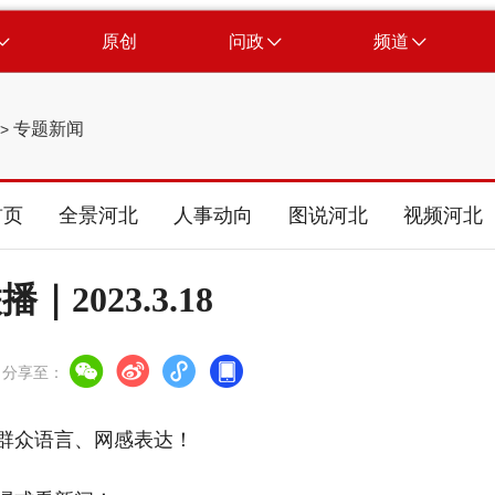
原创
问政
频道
专题新闻
>
首页
全景河北
人事动向
图说河北
视频河北
｜2023.3.18
分享至：
众语言、网感表达！