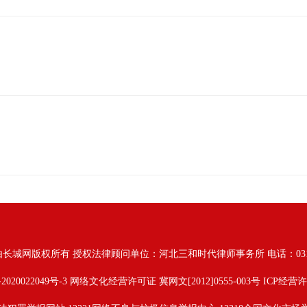
由长城网版权所有
授权法律顾问单位：河北三和时代律师事务所 电话：031187628
2020022049号-3
网络文化经营许可证 冀网文[2012]0555-003号 ICP经营许