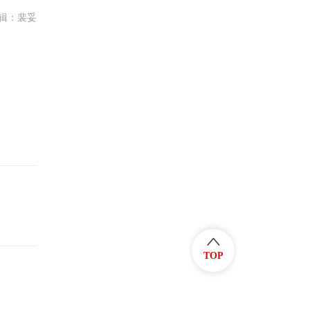
辑：裴妥
TOP