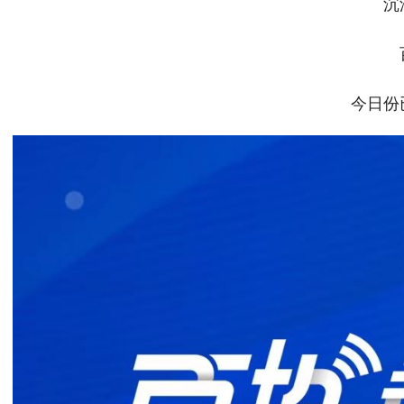
沉浸
百
今日份已