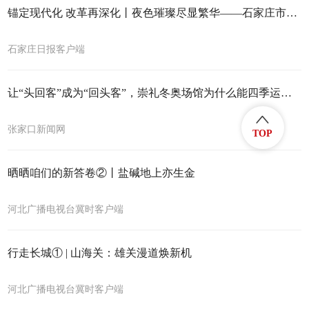
锚定现代化 改革再深化丨夜色璀璨尽显繁华——石家庄市夜经济积极打造消费新引擎
石家庄日报客户端
让“头回客”成为“回头客”，崇礼冬奥场馆为什么能四季运营？
张家口新闻网
TOP
晒晒咱们的新答卷②丨盐碱地上亦生金
河北广播电视台冀时客户端
行走长城① | 山海关：雄关漫道焕新机
河北广播电视台冀时客户端