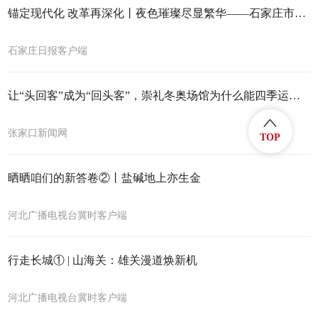
锚定现代化 改革再深化丨夜色璀璨尽显繁华——石家庄市夜经济积极打造消费新引擎
石家庄日报客户端
让“头回客”成为“回头客”，崇礼冬奥场馆为什么能四季运营？
张家口新闻网
TOP
晒晒咱们的新答卷②丨盐碱地上亦生金
河北广播电视台冀时客户端
行走长城① | 山海关：雄关漫道焕新机
河北广播电视台冀时客户端