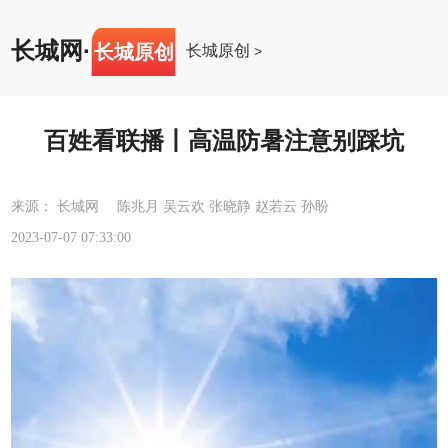
长城网
·
长城原创
长城原创
>
百姓看联播丨高温防暑注意别踩坑
来源： 长城网 陈兆月 吴云欢 张晓静 赵若云 孙盼
2023-07-07 07:33:00