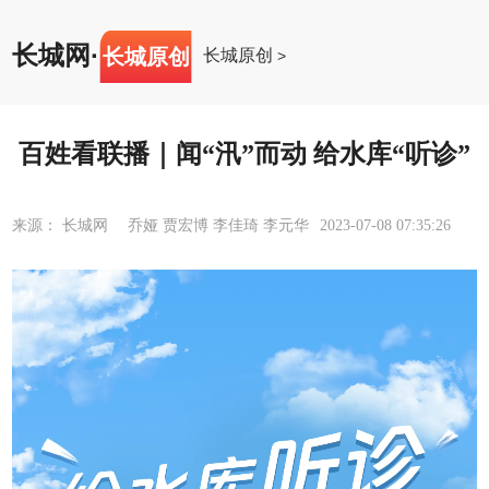
长城网
·
长城原创
长城原创
>
百姓看联播｜闻“汛”而动 给水库“听诊”
来源： 长城网 乔娅 贾宏博 李佳琦 李元华
2023-07-08 07:35:26