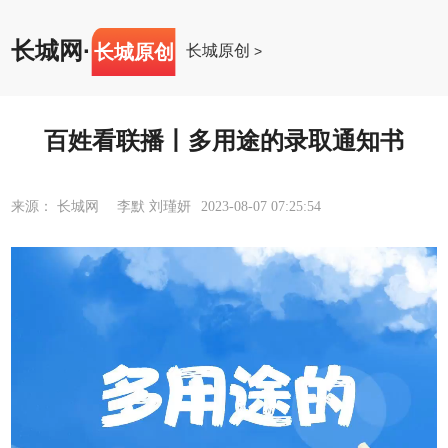
长城网
·
长城原创
长城原创
>
百姓看联播丨多用途的录取通知书
来源： 长城网 李默 刘瑾妍
2023-08-07 07:25:54