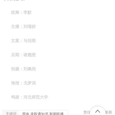
统筹：李默
主播：刘瑾妍
文案：马恬雨
后期：谢翘楚
拍摄：刘佩尧
海报：戈梦涓
鸣谢：河北师范大学
责任编辑：韩新新
关键词
用途,录取通知书,新闻联播