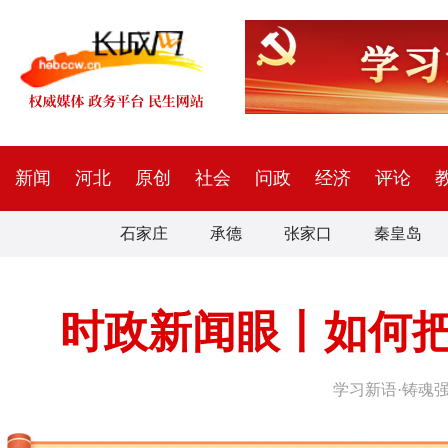
新闻
河北
原创
社会
问政
经济
评论
石家庄
承德
张家口
秦皇岛
时政新闻眼丨如何
学习新语·铸魂