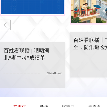
百姓看联播 | 晒晒河北“期中
百姓看联播丨主汛
考”成绩单
百姓看联播丨
避险知识
至，防汛避险
百姓看联播 | 晒晒河
藏
北“期中考”成绩单
2026-07-28