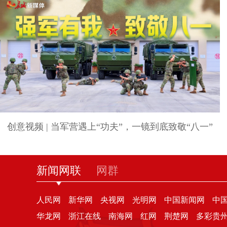
创意视频 | 当军营遇上“功夫”，一镜到底致敬“八一”
新闻网联
网群
人民网
新华网
央视网
光明网
中国新闻网
中
华龙网
浙江在线
南海网
红网
荆楚网
多彩贵