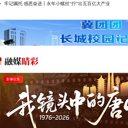
牢记嘱托 感恩奋进丨永年小螺丝“拧”出五百亿大产业
影像征集