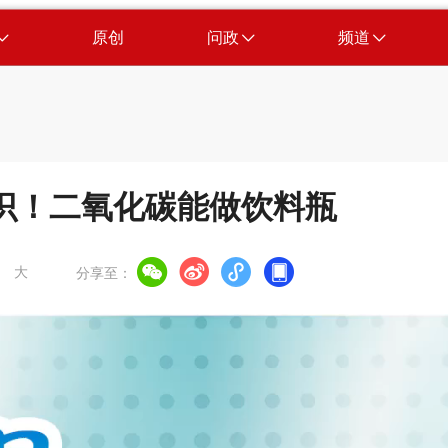
原创
问政
频道
识！二氧化碳能做饮料瓶
大
分享至：