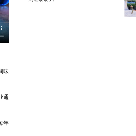
调味
业通
每年