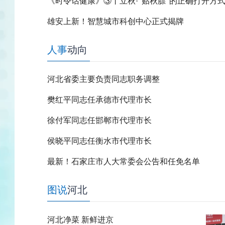
《时令话健康》③丨立秋·“贴秋膘”的正确打开方
雄安上新！智慧城市科创中心正式揭牌
人事
动向
河北省委主要负责同志职务调整
樊红平同志任承德市代理市长
徐付军同志任邯郸市代理市长
侯晓平同志任衡水市代理市长
最新！石家庄市人大常委会公告和任免名单
图说
河北
河北净菜 新鲜进京