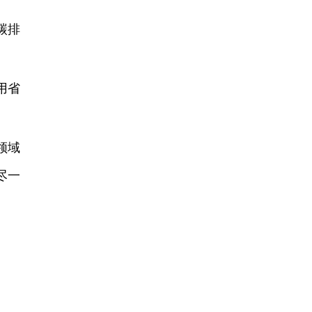
碳排
用省
领域
尽一