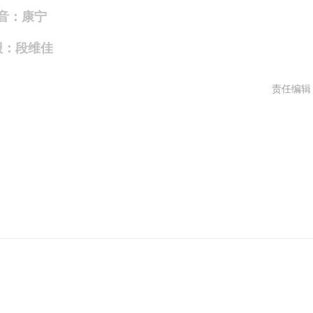
音：康宁
报：段维佳
责任编辑