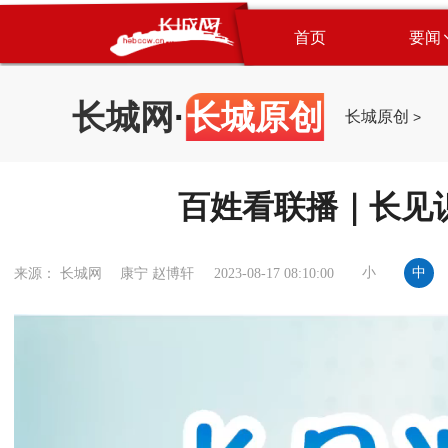
首页
要闻
长城网
·
长城原创
长城原创
>
百姓看联播｜长见
小
中
来源： 长城网 康宁 赵博轩
2023-08-17 08:10:00