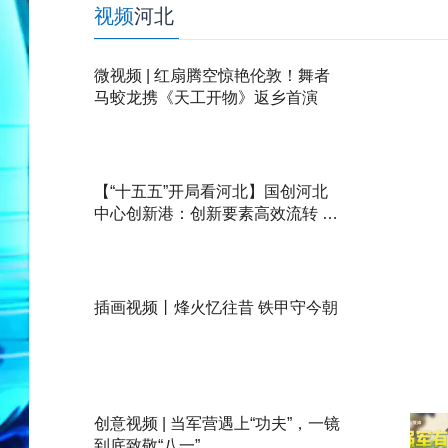
视频
河北
微视频 | 红扇腾空惊艳伦敦！舞者
马蛟龙携《天工开物》返乡首演
【“十五五”开局看河北】国创河北
中心创新港：创新要素高效流转 京
津科创成果在河北加速落地
插画视频丨烽火忆往昔 铁甲守今朝
创意视频 | 当军营遇上“功夫”，一镜
到底致敬“八一”