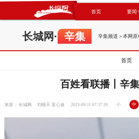
首页
要闻
长城网
·
辛集
辛集频道
本网原
>
首页
百姓看联播丨辛集
小
中
来源： 长城网 刘晓天 富心迪
2023-09-11 07:37:29