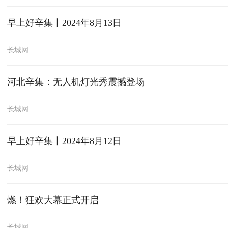
早上好辛集丨2024年8月13日
长城网
河北辛集：无人机灯光秀震撼登场
长城网
早上好辛集丨2024年8月12日
长城网
燃！狂欢大幕正式开启
长城网