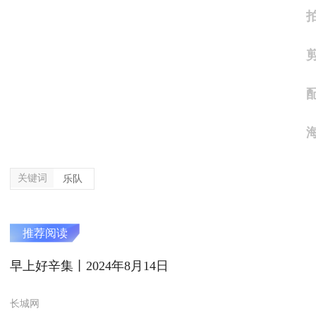
关键词
乐队
推荐阅读
早上好辛集丨2024年8月14日
长城网