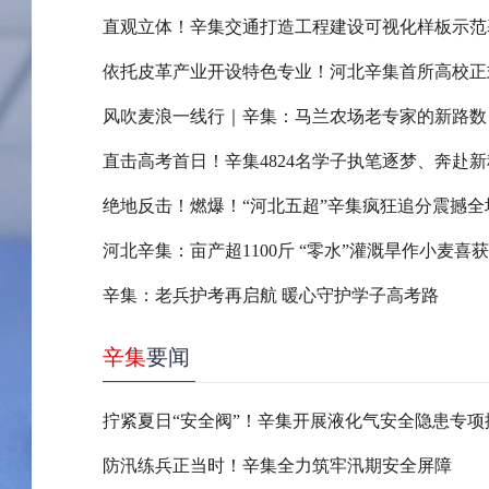
直观立体！辛集交通打造工程建设可视化样板示范
依托皮革产业开设特色专业！河北辛集首所高校正
风吹麦浪一线行｜辛集：马兰农场老专家的新路数
直击高考首日！辛集4824名学子执笔逐梦、奔赴新
绝地反击！燃爆！“河北五超”辛集疯狂追分震撼全
河北辛集：亩产超1100斤 “零水”灌溉旱作小麦喜
辛集：老兵护考再启航 暖心守护学子高考路
辛集
要闻
防汛练兵正当时！辛集全力筑牢汛期安全屏障