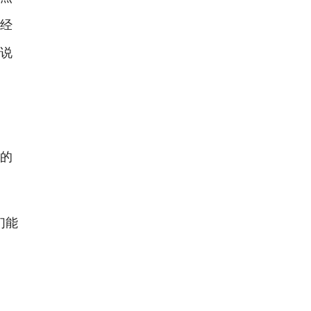
已经
师说
的
们能