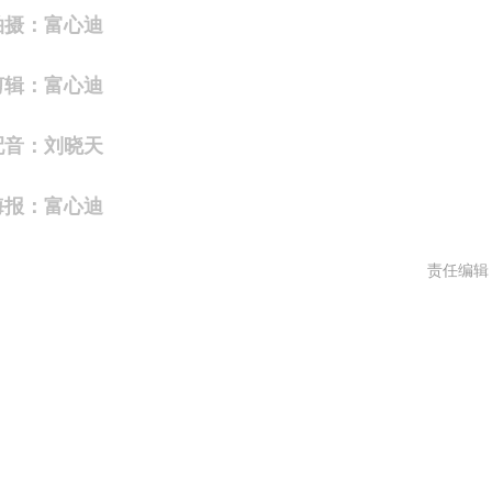
拍摄：富心迪
剪辑：富心迪
配音：刘晓天
海报：富心迪
责任编辑