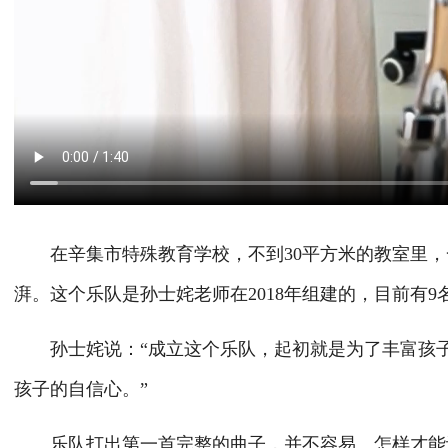
在辛集市特殊教育学校，不到30平方米的教室里，一
湃。这个乐队是孙士姹老师在2018年组建的，目前有
孙士姹说：“成立这个乐队，起初就是为了丰富孩子
孩子的自信心。”
乐队打出第一首完整的曲子，并不容易。怎样才能让