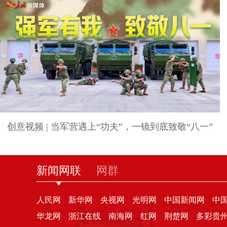
创意视频 | 当军营遇上“功夫”，一镜到底致敬“八一”
新闻网联
网群
人民网
新华网
央视网
光明网
中国新闻网
中
华龙网
浙江在线
南海网
红网
荆楚网
多彩贵