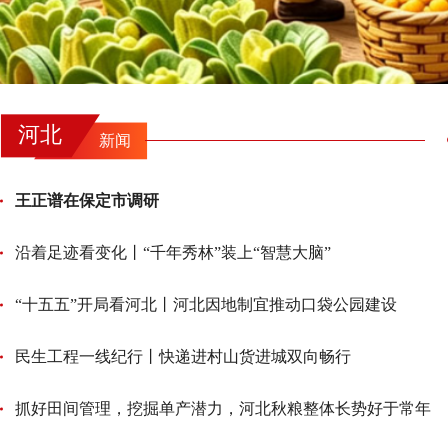
河北
新闻
王正谱在保定市调研
沿着足迹看变化丨“千年秀林”装上“智慧大脑”
“十五五”开局看河北丨河北因地制宜推动口袋公园建设
民生工程一线纪行丨快递进村山货进城双向畅行
抓好田间管理，挖掘单产潜力，河北秋粮整体长势好于常年