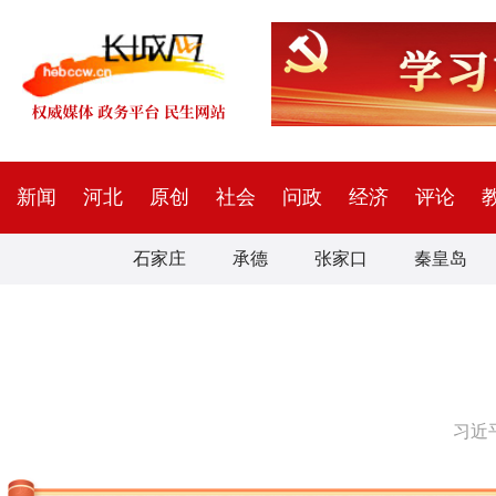
新闻
河北
原创
社会
问政
经济
评论
石家庄
承德
张家口
秦皇岛
习近