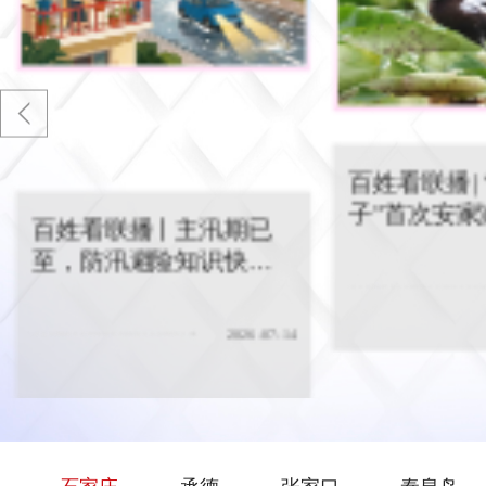
百姓看联播丨主汛期已至，防汛
百姓看联播 | “
避险知识快收藏
百姓看联播 | 
家滹沱
子”首次安家
百姓看联播丨主汛期已
至，防汛避险知识快收
藏
2026-07-14