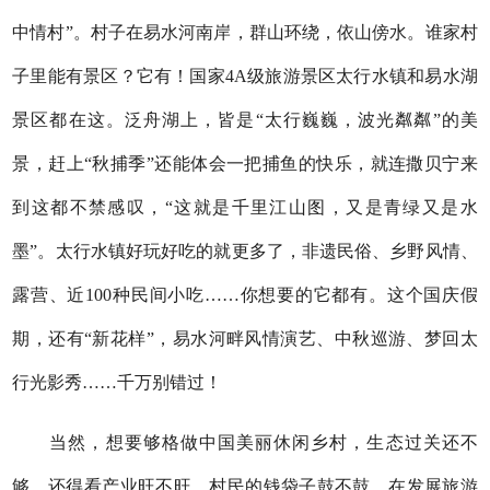
中情村”。村子在易水河南岸，群山环绕，依山傍水。谁家村
子里能有景区？它有！国家4A级旅游景区太行水镇和易水湖
景区都在这。泛舟湖上，皆是“太行巍巍，波光粼粼”的美
景，赶上“秋捕季”还能体会一把捕鱼的快乐，就连撒贝宁来
到这都不禁感叹，“这就是千里江山图，又是青绿又是水
墨”。太行水镇好玩好吃的就更多了，非遗民俗、乡野风情、
露营、近100种民间小吃……你想要的它都有。这个国庆假
期，还有“新花样”，易水河畔风情演艺、中秋巡游、梦回太
行光影秀……千万别错过！
当然，想要够格做中国美丽休闲乡村，生态过关还不
够，还得看产业旺不旺，村民的钱袋子鼓不鼓。在发展旅游