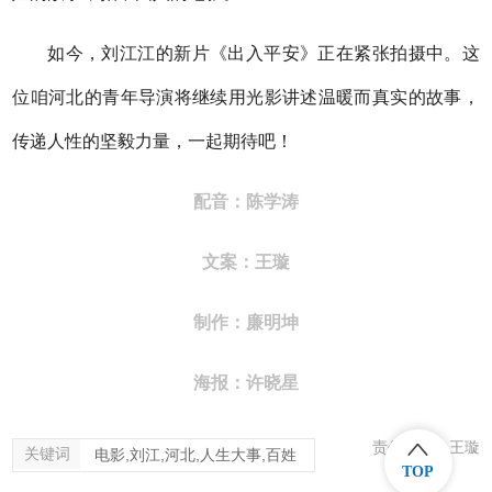
如今，刘江江的新片《出入平安》正在紧张拍摄中。这
位咱河北的青年导演将继续用光影讲述温暖而真实的故事，
传递人性的坚毅力量，一起期待吧！
配音：陈学涛
文案：王璇
制作：廉明坤
海报：许晓星
责任编辑：王璇
关键词
电影,刘江,河北,人生大事,百姓
TOP