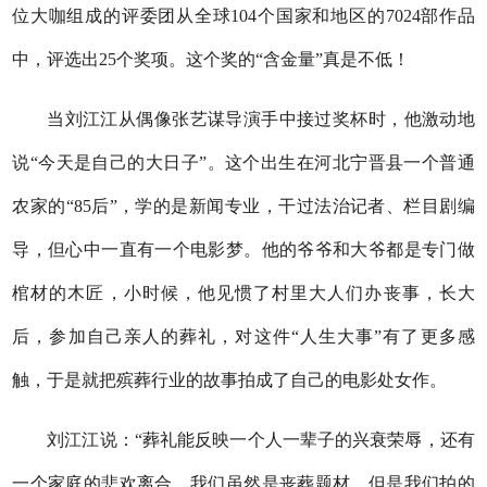
位大咖组成的评委团从全球104个国家和地区的7024部作品
中，评选出25个奖项。这个奖的“含金量”真是不低！
当刘江江从偶像张艺谋导演手中接过奖杯时，他激动地
说“今天是自己的大日子”。这个出生在河北宁晋县一个普通
农家的“85后”，学的是新闻专业，干过法治记者、栏目剧编
导，但心中一直有一个电影梦。他的爷爷和大爷都是专门做
棺材的木匠，小时候，他见惯了村里大人们办丧事，长大
后，参加自己亲人的葬礼，对这件“人生大事”有了更多感
触，于是就把殡葬行业的故事拍成了自己的电影处女作。
刘江江说：“葬礼能反映一个人一辈子的兴衰荣辱，还有
一个家庭的悲欢离合。我们虽然是丧葬题材，但是我们拍的