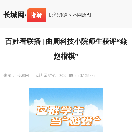
长城网
·
邯郸
邯郸频道
本网原创
>
百姓看联播 | 曲周科技小院师生获评“燕
赵楷模”
来源： 长城网 武萌 孟维仑
2023-09-23 07:38:03