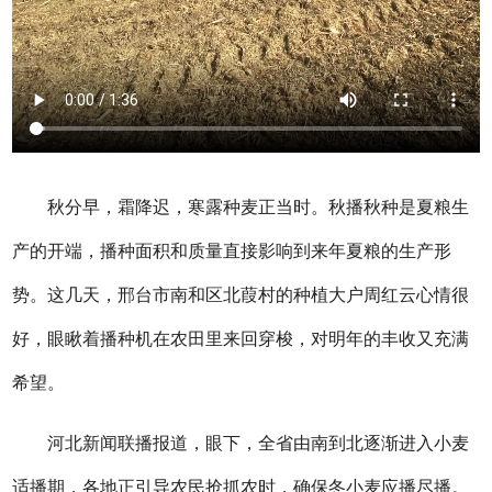
秋分早，霜降迟，寒露种麦正当时。秋播秋种是夏粮生
产的开端，播种面积和质量直接影响到来年夏粮的生产形
势。这几天，邢台市南和区北葭村的种植大户周红云心情很
好，眼瞅着播种机在农田里来回穿梭，对明年的丰收又充满
希望。
河北新闻联播报道，眼下，全省由南到北逐渐进入小麦
适播期，各地正引导农民抢抓农时，确保冬小麦应播尽播。