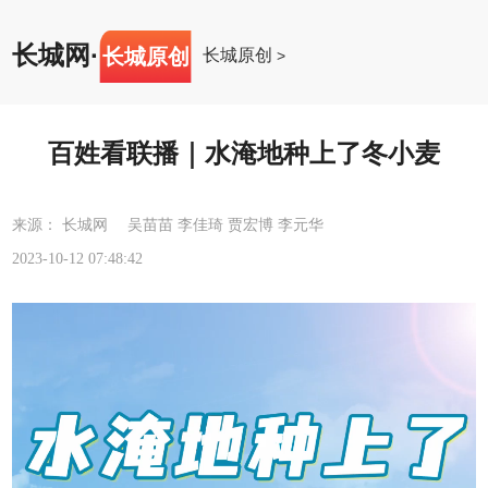
长城网
·
长城原创
长城原创
>
百姓看联播｜水淹地种上了冬小麦
来源： 长城网 吴苗苗 李佳琦 贾宏博 李元华
2023-10-12 07:48:42