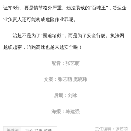
证扣6分。要是情节格外严重、违法装载的“百吨王”，货运企
业负责人还可能构成危险作业罪呢。
治超不是为了“围追堵截”，而是为了安全行驶。执法网
越织越密，咱跑高速也越来越安全啦！
配音：张艺萌
文案：张艺萌 庞晓玮
后期：刘冰
海报：韩建强
责任编辑：张艺萌
关键词
百姓,联播,超载