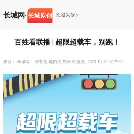
长城网
·
长城原创
长城原创
>
百姓看联播 | 超限超载车，别跑！
来源： 长城网 张艺萌 庞晓玮 刘冰 韩建强
2023-10-12 07:27:00