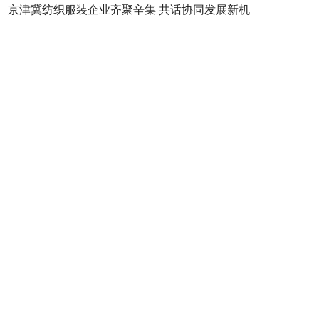
京津冀纺织服装企业齐聚辛集 共话协同发展新机
长城网
向上突围的河北丨“蜘蛛侠”机器人诞生记
长城网
向上突围的河北丨从“头”开始的康复治疗黑科技“赋能记”
长城网
锚定现代化 改革再深化｜科技特派团助力 “小巨人”创新加速跑
长城网