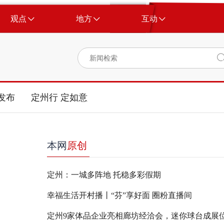
观点
地方
互动
发布
定州行 定如意
本网
原创
定州：一城多阵地 托稳多彩假期
幸福生活开村播丨“芬”享好面 圈粉直播间