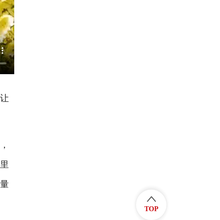
让
，
地里
求量
TOP