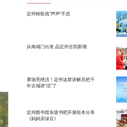
定州秧歌戏“声声”不息
从南城门出发 品定州古韵新潮
赛场亮绝活！定州这群讲解员把千
年古城讲“活”了
定州图书馆东坡书吧开展绘本分享
《妈妈买绿豆》