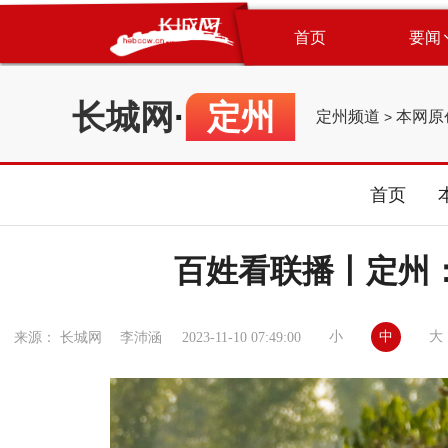
首页
要闻
长城网
·
定州
定州频道
本网原
>
首页
百姓看联播丨定州
小
中
大
来源： 长城网 李沛涵
2023-11-10 07:49:00