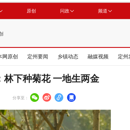
原创
问政
频道
创
本网原创
定州要闻
乡镇动态
融媒视频
定州
：林下种菊花 一地生两金
分享至：