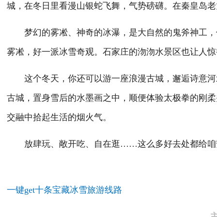
城，在冬日里看漫山银蛇飞舞，气势磅礴。在秦皇岛老
梦幻的雾凇、神奇的冰瀑，是大自然的鬼斧神工，保
雾凇，好一派冰雪奇观。石家庄的沕沕水景区也让人惊
这个冬天，你还可以游一座浪漫古城，邂逅诗意河北
古城，置身雪后的水墨画之中，顺便体验太极拳的刚柔
交融中拾起生活的烟火气。
放肆玩、敞开吃、自在逛……这么多好去处都给咱
一键get十条宝藏冰雪旅游线路