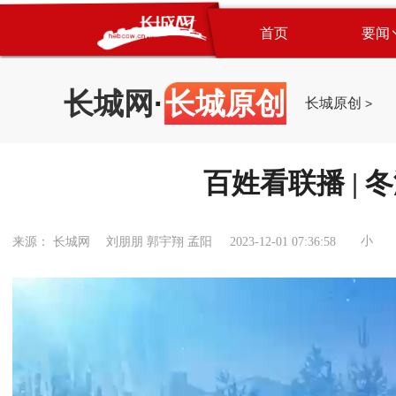
首页
要闻
长城网
·
长城原创
长城原创
>
百姓看联播 |
小
来源： 长城网 刘朋朋 郭宇翔 孟阳
2023-12-01 07:36:58