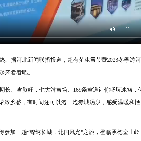
据河北新闻联播报道，超有范冰雪节暨2023冬季游
起来看看吧。
长、雪质好，七大滑雪场、169条雪道让你畅玩冰雪，
和浓浓乡愁，有时间还可以泡一泡赤城汤泉，感受温暖和惬
参加一趟“锦绣长城，北国风光”之旅，登临承德金山岭