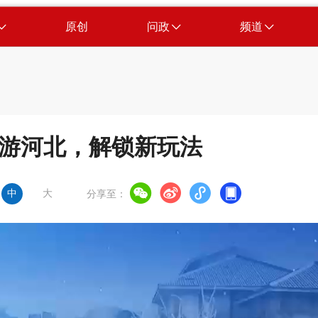
原创
问政
频道
 冬游河北，解锁新玩法
中
大
分享至：