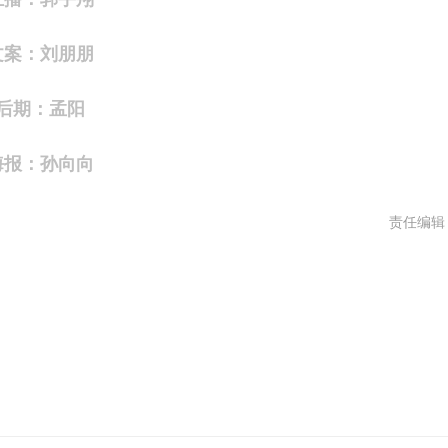
文案：刘朋朋
后期：孟阳
海报：孙向向
责任编辑