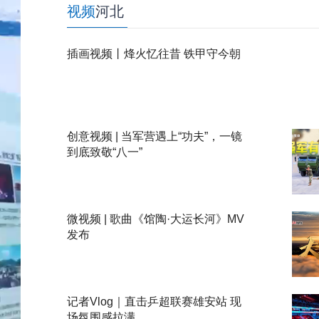
视频
河北
插画视频丨烽火忆往昔 铁甲守今朝
创意视频 | 当军营遇上“功夫”，一镜
到底致敬“八一”
微视频 | 歌曲《馆陶·大运长河》MV
发布
记者Vlog｜直击乒超联赛雄安站 现
场氛围感拉满