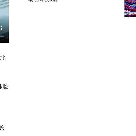
河北
体验
长