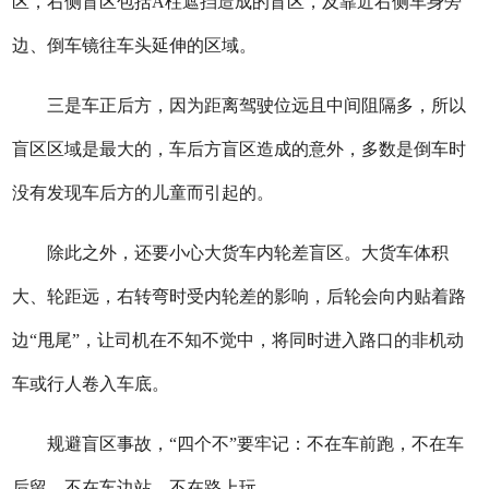
区，右侧盲区包括A柱遮挡造成的盲区，及靠近右侧车身旁
边、倒车镜往车头延伸的区域。
三是车正后方，因为距离驾驶位远且中间阻隔多，所以
盲区区域是最大的，车后方盲区造成的意外，多数是倒车时
没有发现车后方的儿童而引起的。
除此之外，还要小心大货车内轮差盲区。大货车体积
大、轮距远，右转弯时受内轮差的影响，后轮会向内贴着路
边“甩尾”，让司机在不知不觉中，将同时进入路口的非机动
车或行人卷入车底。
规避盲区事故，“四个不”要牢记：不在车前跑，不在车
后留，不在车边站，不在路上玩。