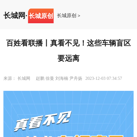
长城网
·
长城原创
长城原创
>
百姓看联播丨真看不见！这些车辆盲区
要远离
来源： 长城网 赵鹏 徐曼 刘海楠 尹舟扬
2023-12-03 07:34:57