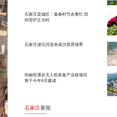
石家庄栾城区：暮春时节农事忙 田
间管护正当时
石家庄滹沱河迎来崖沙燕育雏季
恒融世通反无人机装备产业链项目
将于今年6月建成
石家庄
要闻