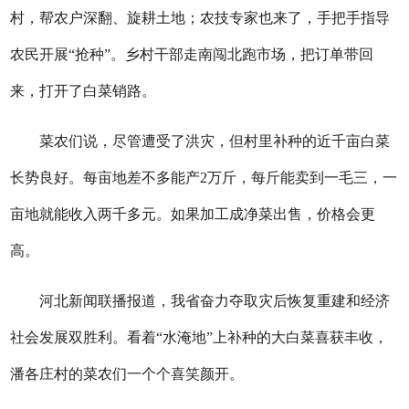
村，帮农户深翻、旋耕土地；农技专家也来了，手把手指导
农民开展“抢种”。乡村干部走南闯北跑市场，把订单带回
来，打开了白菜销路。
菜农们说，尽管遭受了洪灾，但村里补种的近千亩白菜
长势良好。每亩地差不多能产2万斤，每斤能卖到一毛三，一
亩地就能收入两千多元。如果加工成净菜出售，价格会更
高。
河北新闻联播报道，我省奋力夺取灾后恢复重建和经济
社会发展双胜利。看着“水淹地”上补种的大白菜喜获丰收，
潘各庄村的菜农们一个个喜笑颜开。