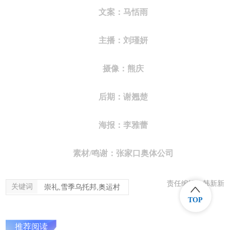
文案：马恬雨
主播：刘瑾妍
摄像：熊庆
后期：谢翘楚
海报：李雅蕾
素材/鸣谢：张家口奥体公司
责任编辑：韩新新
关键词
崇礼,雪季乌托邦,奥运村
TOP
推荐阅读