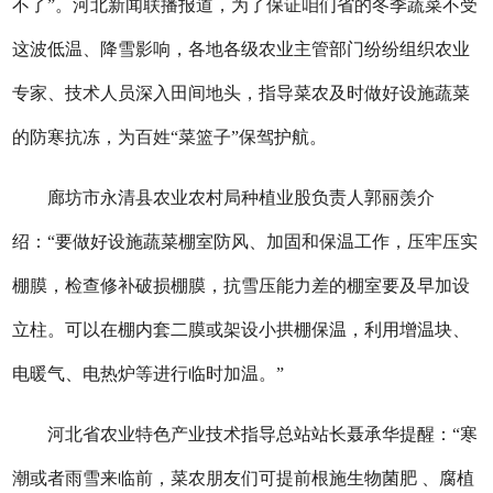
不了”。河北新闻联播报道，为了保证咱们省的冬季蔬菜不受
这波低温、降雪影响，各地各级农业主管部门纷纷组织农业
专家、技术人员深入田间地头，指导菜农及时做好设施蔬菜
的防寒抗冻，为百姓“菜篮子”保驾护航。
廊坊市永清县农业农村局种植业股负责人郭丽羡介
绍：“要做好设施蔬菜棚室防风、加固和保温工作，压牢压实
棚膜，检查修补破损棚膜，抗雪压能力差的棚室要及早加设
立柱。可以在棚内套二膜或架设小拱棚保温，利用增温块、
电暖气、电热炉等进行临时加温。”
河北省农业特色产业技术指导总站站长聂承华提醒：“寒
潮或者雨雪来临前，菜农朋友们可提前根施生物菌肥 、腐植