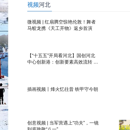
视频
河北
微视频 | 红扇腾空惊艳伦敦！舞者
马蛟龙携《天工开物》返乡首演
【“十五五”开局看河北】国创河北
中心创新港：创新要素高效流转 京
津科创成果在河北加速落地
插画视频丨烽火忆往昔 铁甲守今朝
创意视频 | 当军营遇上“功夫”，一镜
到底致敬“八一”