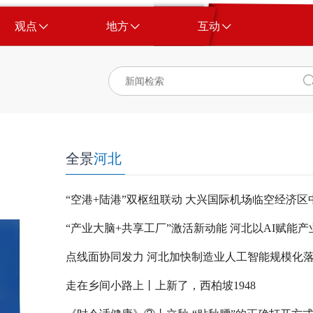
观点
地方
互动
全景
河北
点线面协同发力 河北加快制造业人工智能规模化
走在乡间小路上丨上新了，西柏坡1948