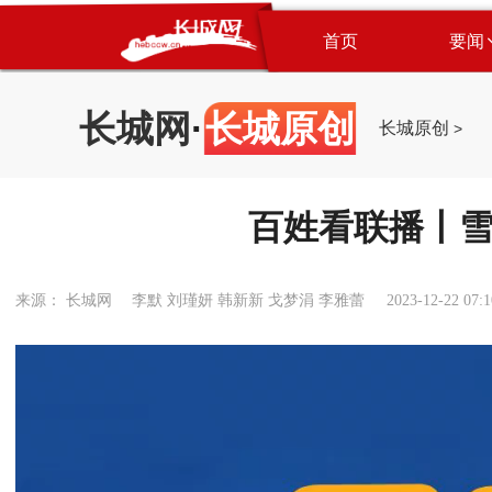
首页
要闻
长城网
·
长城原创
长城原创
>
百姓看联播丨雪
来源： 长城网 李默 刘瑾妍 韩新新 戈梦涓 李雅蕾
2023-12-22 07:1