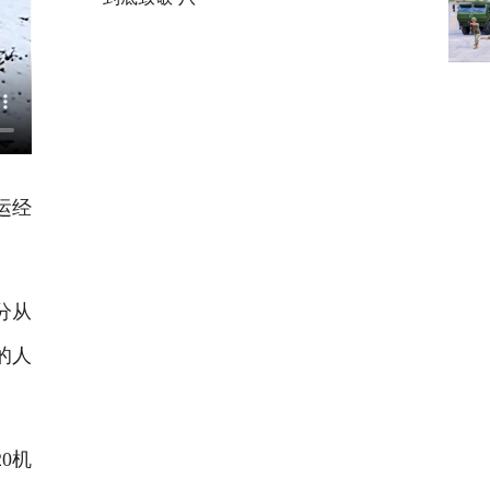
运经
分从
的人
0机