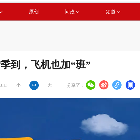
原创
问政
频道
季到，飞机也加“班”
小
中
大
0:13
分享至：