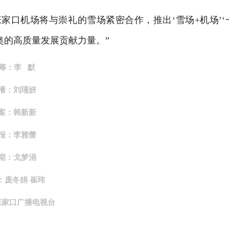
口机场将与崇礼的雪场紧密合作，推出‘雪场+机场’‘
奥的高质量发展贡献力量。”
 筹：李 默
 播：刘瑾妍
 案：韩新新
 报：李雅蕾
 期：戈梦涓
：庞冬娟 崔玮
张家口广播电视台