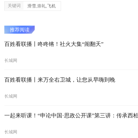
关键词
滑雪,崇礼,飞机
推荐阅读
百姓看联播丨咚咚锵！社火大集“闹翻天”
长城网
百姓看联播丨来万全右卫城，让您从早嗨到晚
长城网
一起来听课！“申论中国·思政公开课”第三讲：传承西
长城网