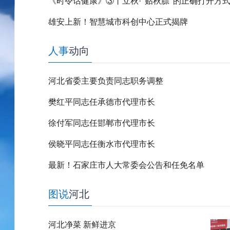
《时令话健康》③丨立秋·“贴秋膘”的正确打开方
雄安上新！智慧城市科创中心正式揭牌
人事
动向
河北省委主要负责同志职务调整
樊红平同志任承德市代理市长
徐付军同志任邯郸市代理市长
侯晓平同志任衡水市代理市长
最新！石家庄市人大常委会公告和任免名单
图说
河北
河北净菜 新鲜进京