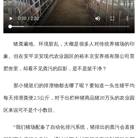
猪粪遍地、环境脏乱，大概是很多人对传统养猪场的印
象。但在安平京安现代农业园区的裕丰京安养殖有限公司育
肥舍里，却看不见粪污的踪影，是不是挺干净？
那小猪崽们的排泄物都去哪了呢？要知道一头生猪平均
每天排泄粪便2.5公斤，对于出栏种猪商品猪20万头的农业园
区来说可不是个小数目。
“我们猪场配备了自动化排污系统，猪排出的粪污会直接