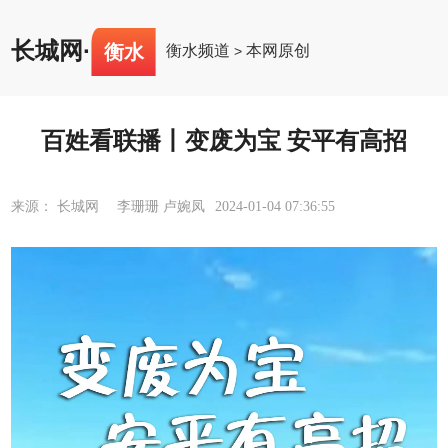
长城网
·
衡水
衡水频道
本网原创
>
百姓看联播丨变废为宝 安平有高招
来源： 长城网 李珊珊 卢婉凤
2024-01-04 07:36:55