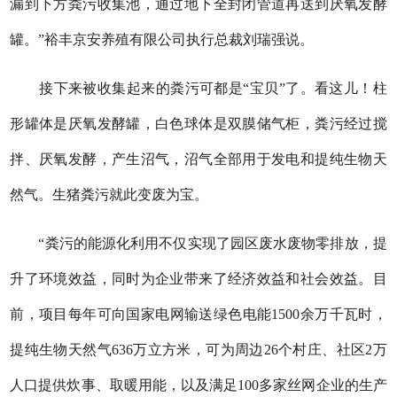
漏到下方粪污收集池，通过地下全封闭管道再送到厌氧发酵
罐。”裕丰京安养殖有限公司执行总裁刘瑞强说。
接下来被收集起来的粪污可都是“宝贝”了。看这儿！柱
形罐体是厌氧发酵罐，白色球体是双膜储气柜，粪污经过搅
拌、厌氧发酵，产生沼气，沼气全部用于发电和提纯生物天
然气。生猪粪污就此变废为宝。
“粪污的能源化利用不仅实现了园区废水废物零排放，提
升了环境效益，同时为企业带来了经济效益和社会效益。目
前，项目每年可向国家电网输送绿色电能1500余万千瓦时，
提纯生物天然气636万立方米，可为周边26个村庄、社区2万
人口提供炊事、取暖用能，以及满足100多家丝网企业的生产