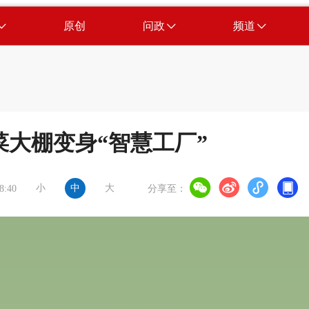
原创
问政
频道
蔬菜大棚变身“智慧工厂”
小
中
大
8:40
分享至：