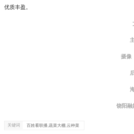
优质丰盈。
文
主播
摄像：
后期
海报
饶阳融媒
关键词
百姓看联播,蔬菜大棚,云种菜