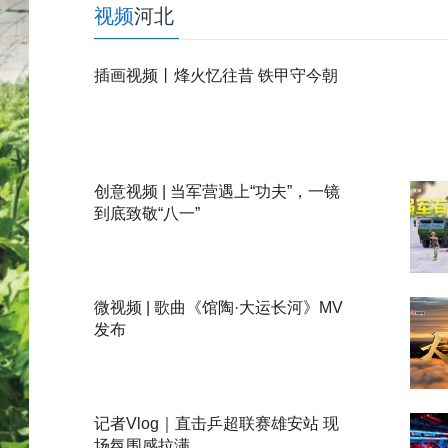
视频
河北
插画视频丨烽火忆往昔 铁甲守今朝
创意视频 | 当军营遇上“功夫”，一镜
到底致敬“八一”
微视频 | 歌曲《馆陶·大运长河》MV
发布
记者Vlog｜直击乒超联赛雄安站 现
场氛围感拉满