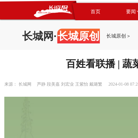
首页
要闻
长城网
·
长城原创
长城原创
>
百姓看联播 | 
来源： 长城网 芦静 段美嘉 刘宏业 王紫怡 戴璐繁
2024-01-08 07:2