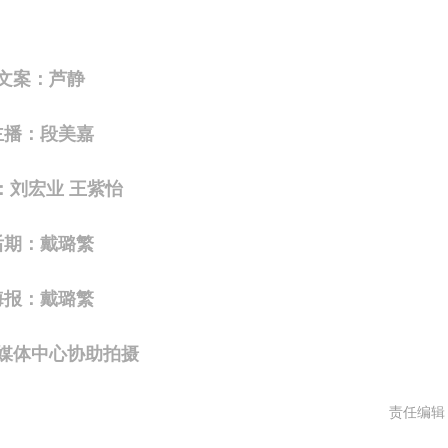
案：芦静
：段美嘉
刘宏业 王紫怡
：戴璐繁
：戴璐繁
体中心协助拍摄
责任编辑