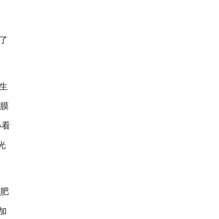
了
生
薄膜
小看
光
肥
加