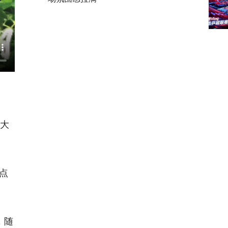
大
点
，随