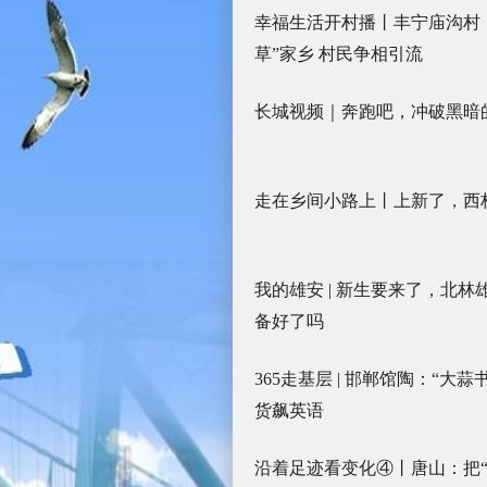
幸福生活开村播丨丰宁庙沟村
草”家乡 村民争相引流
长城视频｜奔跑吧，冲破黑暗
走在乡间小路上丨上新了，西柏
我的雄安 | 新生要来了，北林
备好了吗
365走基层 | 邯郸馆陶：“大蒜
货飙英语
沿着足迹看变化④丨唐山：把