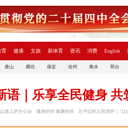
教育
健康
文旅
新体育
资讯
消费
English
唐山
廊坊
保定
沧州
衡水
邢台
新语｜乐享全民健身 共
山道上的办公会
健身的你 健康的你
总书记的人民情怀｜“让