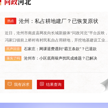
沧州：私占耕地建厂？已恢复原状
近日，沧州市南皮县网友向长城新媒体“问政河北”平台反映
冯家口镇前上桥村有村民私自占用耕地，开挖地基建设工业
房。
石家庄：网课退费遇到“霸王条款”？已退款
民声回音
沧州市：小区底商噪声扰民成难题？已解决
落实了吗
我有诉求
结果查询