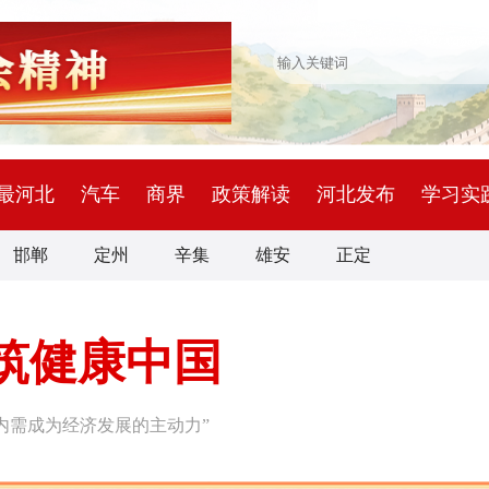
最河北
汽车
商界
政策解读
河北发布
学习实
邯郸
定州
辛集
雄安
正定
筑健康中国
内需成为经济发展的主动力”