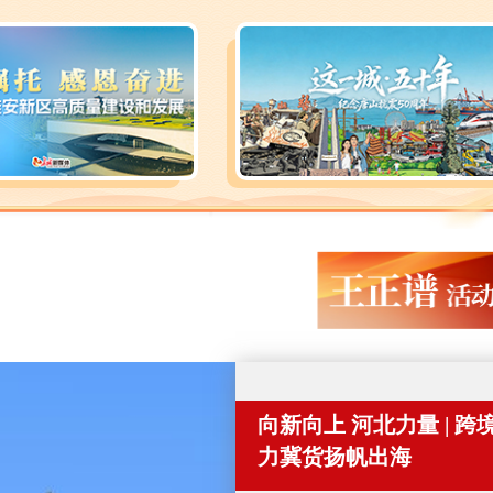
向新向上 河北力量 | 跨
力冀货扬帆出海