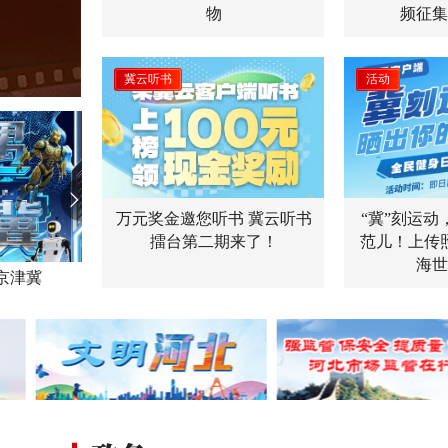
物
频征集
冀云听书
活动
AI交互H5
万元奖金邀您听书 冀云听书
“冀”刻运
擂台第二期来了！
范儿！上传
海世
河北天气摄影作品火热征集中，速来投稿！
AI交互H5 | “机”遇京津冀