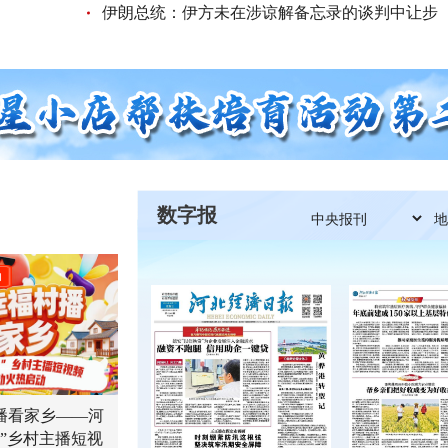
伊朗总统：伊方未在涉谅解备忘录的谈判中让步
数字报
动
播看家乡——河
品”乡村主播短视