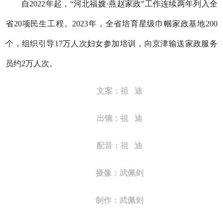
自2022年起，“河北福嫂·燕赵家政”工作连续两年列入全
省20项民生工程。2023年，全省培育星级巾帼家政基地200
个，组织引导17万人次妇女参加培训，向京津输送家政服务
员约2万人次。
文案：祖 迪
出镜：祖 迪
配音：
祖 迪
摄像：武佩剑
制作：武佩剑