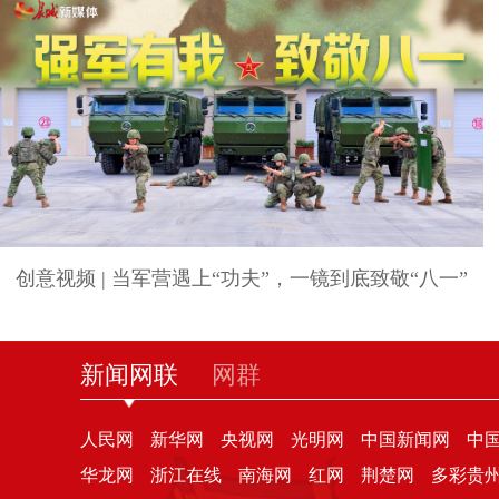
创意视频 | 当军营遇上“功夫”，一镜到底致敬“八一”
新闻网联
网群
人民网
新华网
央视网
光明网
中国新闻网
中
华龙网
浙江在线
南海网
红网
荆楚网
多彩贵