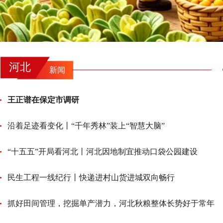
河北
新闻
王正谱在保定市调研
沿着足迹看变化丨“千年秀林”装上“智慧大脑”
“十五五”开局看河北丨河北因地制宜推动口袋公园建设
民生工程一线纪行丨快递进村山货进城双向畅行
抓好田间管理，挖掘单产潜力，河北秋粮整体长势好于常年