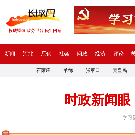
新闻
河北
原创
社会
问政
经济
评论
石家庄
承德
张家口
秦皇岛
时政新闻眼
学习