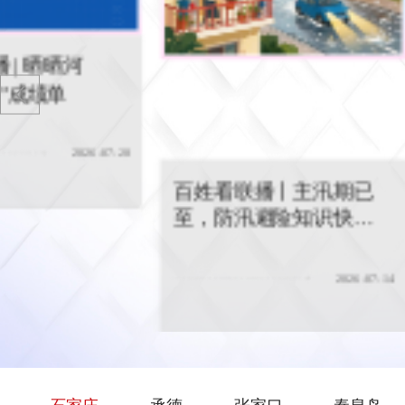
百姓看联播丨主汛期已至，防汛
百姓看联播 | 
避险知识快收藏
百姓看联播 |
家滹
子”首次安家
百姓看联播丨主汛期已
至，防汛避险知识快收
藏
2026-07-14