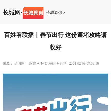
长城网
·
长城原创
长城原创
>
百姓看联播丨春节出行 这份避堵攻略请
收好
来源： 长城网 赵鹏 孙盼 刘海楠 尹舟扬
2024-02-09 07:33:18