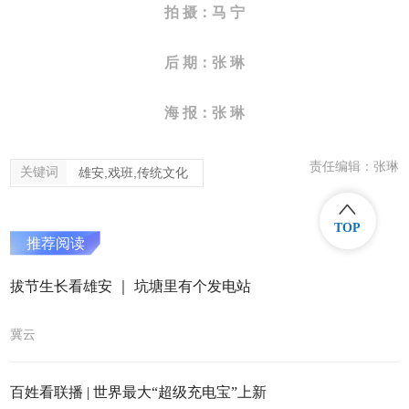
拍 摄：马 宁
后 期：张 琳
海 报：张 琳
责任编辑：张琳
关键词
雄安,戏班,传统文化
TOP
推荐阅读
拔节生长看雄安 ｜ 坑塘里有个发电站
冀云
百姓看联播 | 世界最大“超级充电宝”上新