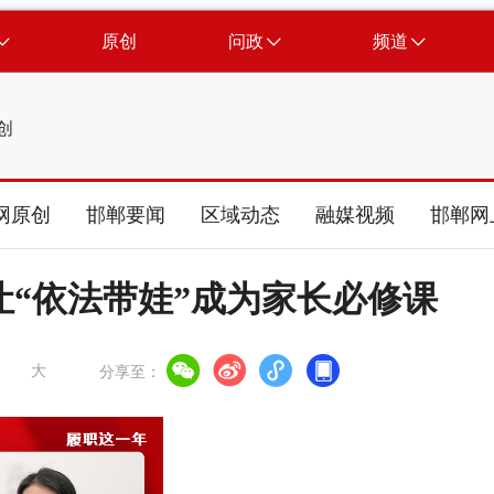
原创
问政
频道
创
网原创
邯郸要闻
区域动态
融媒视频
邯郸网
：让“依法带娃”成为家长必修课
大
分享至：