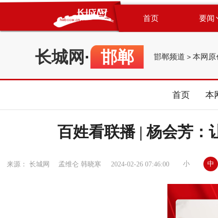
首页
要闻
长城网
·
邯郸
邯郸频道
本网原
>
首页
本
百姓看联播 | 杨会芳
小
中
来源： 长城网 孟维仑 韩晓寒
2024-02-26 07:46:00