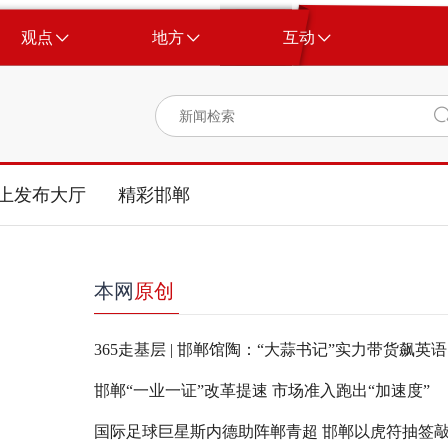
观点
地方
互动
上发布大厅
精彩邯郸
本网
原创
365走基层 | 邯郸馆陶：“大蒜书记”实力带货飙英语
邯郸“一业一证”改革提速 市场准入跑出“加速度”
国际足球巨星斯内德助阵郸青超 邯郸以虎符抽签