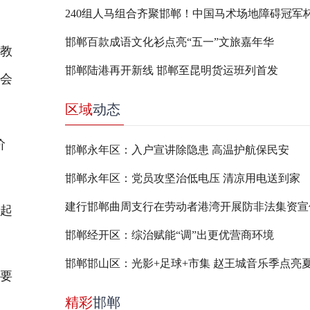
邯郸百款成语文化衫点亮“五一”文旅嘉年华
教
邯郸陆港再开新线 邯郸至昆明货运班列首发
社会
区域
动态
阶
邯郸永年区：入户宣讲除隐患 高温护航保民安
邯郸永年区：党员攻坚治低电压 清凉用电送到家
建行邯郸曲周支行在劳动者港湾开展防非法集资宣
日起
邯郸经开区：综治赋能“调”出更优营商环境
邯郸邯山区：光影+足球+市集 赵王城音乐季点亮
要
精彩
邯郸