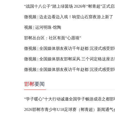
“战国十八公子”踏上绿茵场 2026年“郸青超”正式
微视频 | 边走边看边入戏！响堂山石窟夜游上新了
视频 | 运河明珠·馆陶
邯郸丛台区：社区有面“心愿墙”
微视频 | 全国媒体朋友夜访千年赵都 沉浸式感受
微视频 | 全国媒体朋友邯郸采风 三个词定格这座
微视频 | 全国媒体朋友夜访千年赵都 沉浸式感受
邯郸
要闻
“学子暖心”十大行动诚邀全国学子畅游成语之都邯
今
2026邯郸市青少年U18足球赛（郸青超）新闻通气