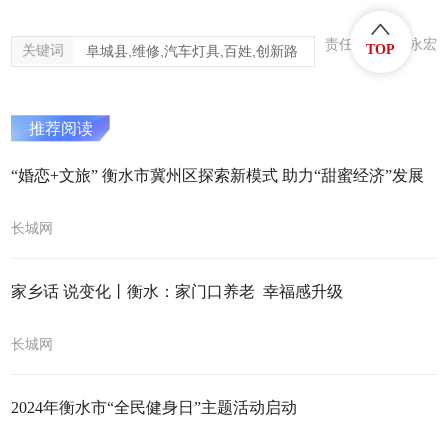
责任编辑：王永宏
TOP
关键词
阜城县,维修,汽车灯具,百姓,创新路
推荐阅读
“婚恋+文旅” 衡水市冀州区探索新模式 助力“甜蜜经济”发展
长城网
家乡话 说变化丨衡水：家门口养老 幸福感升级
长城网
2024年衡水市“全民健身日”主题活动启动