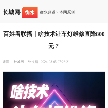
长城网
·
衡水
衡水频道
本网原创
>
百姓看联播丨啥技术让车灯维修直降800
元？
来源： 长城网 张文婧
2024-03-05 07:28:21