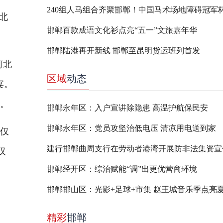
北
邯郸百款成语文化衫点亮“五一”文旅嘉年华
邯郸陆港再开新线 邯郸至昆明货运班列首发
河北
区域
动态
宴。
版。
邯郸永年区：入户宣讲除隐患 高温护航保民安
邯郸永年区：党员攻坚治低电压 清凉用电送到家
仅
建行邯郸曲周支行在劳动者港湾开展防非法集资宣
汉
邯郸经开区：综治赋能“调”出更优营商环境
邯郸邯山区：光影+足球+市集 赵王城音乐季点亮
精彩
邯郸