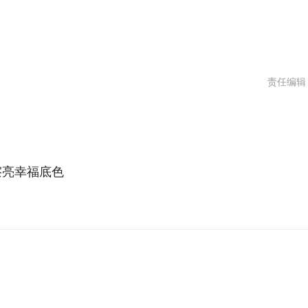
责任编辑
擦亮幸福底色