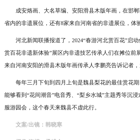
成安烙画、大名草编、安阳滑县木版年画，在邯郸魏县
省内的非遗展位，还有8家来自河南省的非遗展位，体
河北新闻联播报道了，2024“春游河北赏百花”启动
赏百花非遗新体验”展区内非遗技艺传承人们在摊位前
来自河南安阳的滑县木版年画传承人李鹏亮告诉记者，
每年三月下旬到四月上旬是魏县梨花的最佳赏花期。
能够看到“花间潮音”电音秀、“梨乡水城”主题秀等沉
服游园会，这个春天来魏县不虚此行。
文案/出镜：韩晓寒