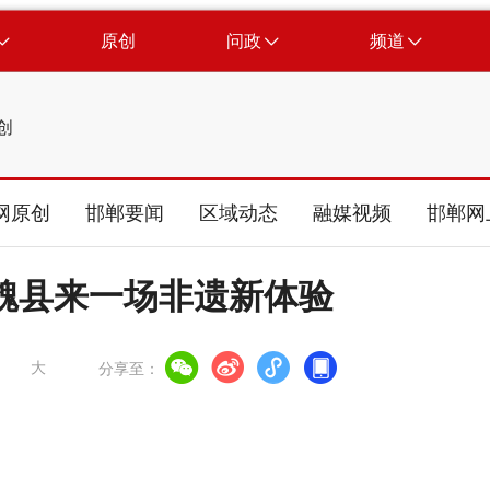
原创
问政
频道
创
网原创
邯郸要闻
区域动态
融媒视频
邯郸网
魏县来一场非遗新体验
大
分享至：