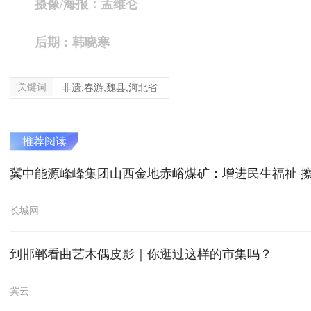
摄像/海报：孟维仑
后期：韩晓寒
关键词
非遗,春游,魏县,河北省
推荐阅读
冀中能源峰峰集团山西金地赤峪煤矿：增进民生福祉 
长城网
到邯郸看曲艺木偶皮影｜你逛过这样的市集吗？
冀云