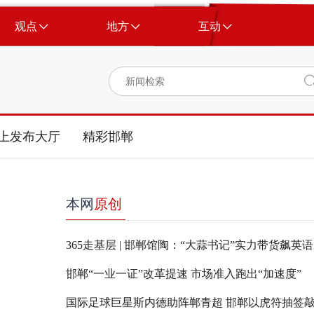
观点
地方
互动
上发布大厅
精彩邯郸
本网
原创
365走基层 | 邯郸馆陶：“大蒜书记”实力带货飙英语
邯郸“一业一证”改革提速 市场准入跑出“加速度”
国际足球巨星斯内德助阵郸青超 邯郸以虎符抽签