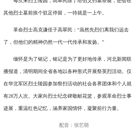
每次来烈士陵园，高翠民除了给伯父扫墓祭奠，还会在
其他烈士墓前挨个驻足停留，一待就是一上午。
革命烈士高克谦侄子高翠民：“虽然先烈们离我们远去
了，但他们的精神仍然一代一代传承和发扬。”
缅怀是为了铭记，铭记是为了更好地传承，河北新闻联
播报道，清明期间全省各地以各种形式开展祭英烈活动。仅
在华北军区烈士陵园参加祭扫活动的社会各界团体和个人就
有28万人次。大家向烈士纪念碑敬献花篮，参观革命烈士事
迹展，重温红色记忆，涵养家国情怀，凝聚前行力量。
配音：张艺萌