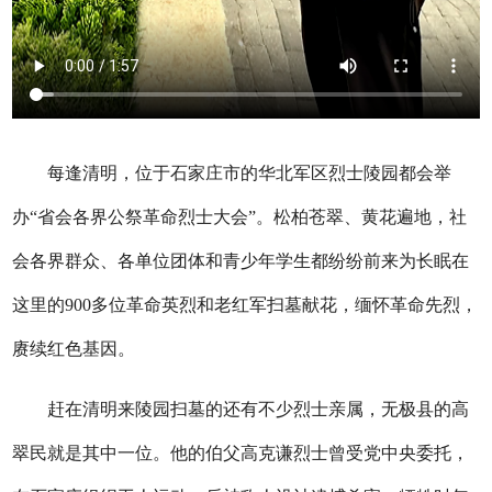
每逢清明，位于石家庄市的华北军区烈士陵园都会举
办“省会各界公祭革命烈士大会”。松柏苍翠、黄花遍地，社
会各界群众、各单位团体和青少年学生都纷纷前来为长眠在
这里的900多位革命英烈和老红军扫墓献花，缅怀革命先烈，
赓续红色基因。
赶在清明来陵园扫墓的还有不少烈士亲属，无极县的高
翠民就是其中一位。他的伯父高克谦烈士曾受党中央委托，