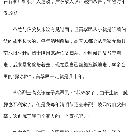
在石家庄组织工人运动，后被敌人设计逮捕杀害，牺牲时年
仅19岁。
虽然与伯父从来没有见过面，但高翠民从小就是听着伯
父的故事长大的。每年清明前后，高翠民都会从老家无极县
南池阳村赶到烈士陵园来给伯父扫墓。小时候是爷爷带着
走，后来是爸爸陪着走，现在是自己颤颤巍巍地走，60多公
里的“探亲路”，高翠民一走就是几十年。
革命烈士高克谦侄子高翠民：“我55岁了，由于生病，腿
脚也不利索了。但是我每年清明节还会来烈士陵园给伯父扫
墓，这也属于我们全家人的一个寄托吧。”