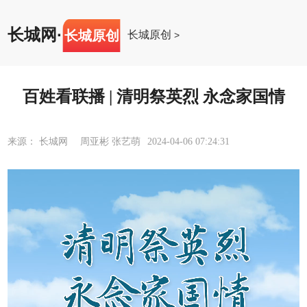
长城网
·
长城原创
长城原创
>
百姓看联播 | 清明祭英烈 永念家国情
来源： 长城网 周亚彬 张艺萌
2024-04-06 07:24:31