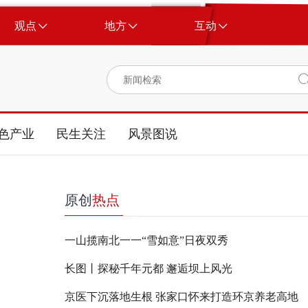
观点
地方
互动
色产业
民生关注
风景图说
原创
热点
一山揽南北一一“雪如意”日夜双秀
长图丨探秘千年元都 邂逅坝上风光
京医下沉落地生根 张家口怀来打造环京养老高地