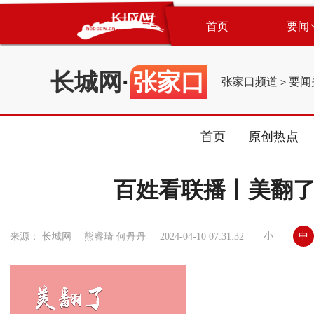
首页
要闻
长城网
·
张家口
张家口频道
要闻
>
首页
原创热点
百姓看联播丨美翻了
小
中
来源： 长城网 熊睿琦 何丹丹
2024-04-10 07:31:32