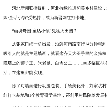
河北新闻联播提到，河北持续推进和美乡村建设，端
园·童话小镇”受热捧，成为新晋网红打卡地。
“画境奇园·童话小镇”凭啥火出圈？
从张家口纬一桥出发，沿滨河南路南行14分钟就到
吸引人的就是主题墙画，就看这齐天大圣手里的金箍棒
院墙上的狮子王、米老鼠、白雪公主……100多幅巨
活，在这里都能实现。
除了对墙面进行动漫包装、手绘美化外，刘家坑村打造了
红打卡基地和1个教育研学基地，还利用村民院落发展