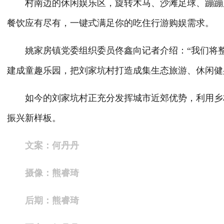
村南边的休闲娱乐区，旋转木马、沙滩足球、蹦蹦床
餐饮应有尽有，一键式满足你的吃住行游购娱需求。
姚家房镇党委组织委员佟鑫向记者介绍：“我们将整
建成童趣乐园，把刘家坑村打造成集生态旅游、休闲健
如今的刘家坑村正充分发挥城市近郊优势，利用乡村
振兴新样板。
文案：何丹丹
摄像：熊睿琦
后期：熊睿琦