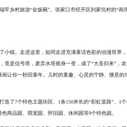
牢乡村旅游“金饭碗”。张家口市经开区刘家坑村的“画
了小镇。走进这里，如同走进充满童话色彩的动漫世界
，竟是信号塔，废弃水塔摇身一变，成了“大圣归来”，农
型墙画让你一秒回童年。儿时的童趣、心灵的宁静、惬意的
7个特色主题街区、1条150米长的“彩虹道路”、1个
特色商品园、萌宠园、怀旧园、休闲园等9个特色园。