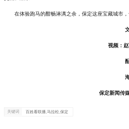
在体验跑马的酣畅淋漓之余，保定这座宝藏城市，
文
视频：赵鹏
配音
海报
保定新闻传媒
关键词
百姓看联播,马拉松,保定