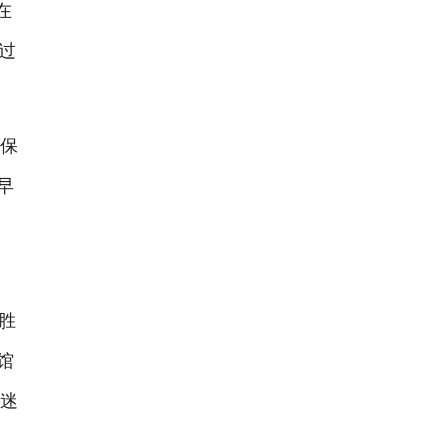
在
过
保
早
、
胜
馆
戏迷