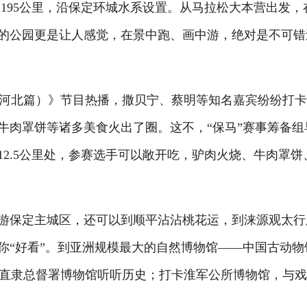
195公里，沿保定环城水系设置。从马拉松大本营出发，
”的公园更是让人感觉，在景中跑、画中游，绝对是不可错
北篇）》节目热播，撒贝宁、蔡明等知名嘉宾纷纷打卡
牛肉罩饼等诸多美食火出了圈。这不，“保马”赛事筹备组
12.5公里处，参赛选手可以敞开吃，驴肉火烧、牛肉罩饼
游保定主城区，还可以到顺平沾沾桃花运，到涞源观太行
你“好看”。到亚洲规模最大的自然博物馆——中国古动物
直隶总督署博物馆听听历史；打卡淮军公所博物馆，与