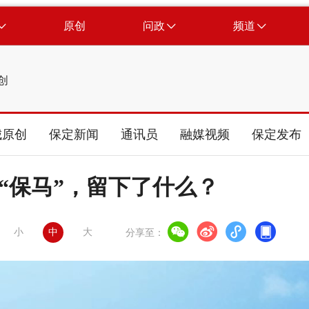
原创
问政
频道
创
城原创
保定新闻
通讯员
融媒视频
保定发布
完“保马”，留下了什么？
小
中
大
分享至：