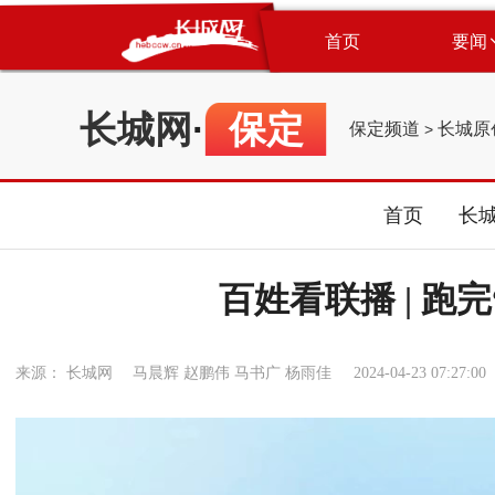
首页
要闻
长城网
·
保定
保定频道
长城原
>
首页
长
百姓看联播 | 跑
来源： 长城网 马晨辉 赵鹏伟 马书广 杨雨佳
2024-04-23 07:27:00