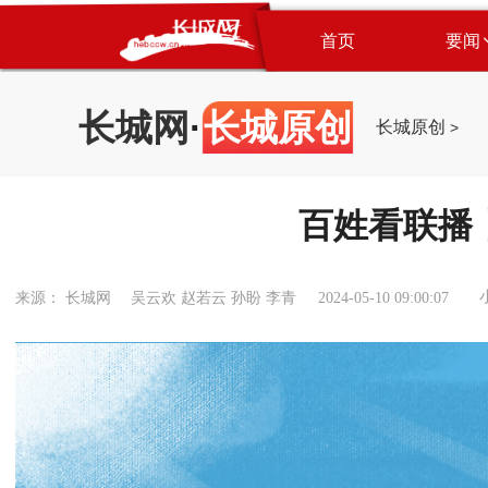
首页
要闻
长城网
·
长城原创
长城原创
>
百姓看联播
来源： 长城网 吴云欢 赵若云 孙盼 李青
2024-05-10 09:00:07