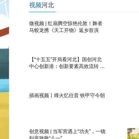
视频
河北
微视频 | 红扇腾空惊艳伦敦！舞者
马蛟龙携《天工开物》返乡首演
【“十五五”开局看河北】国创河北
中心创新港：创新要素高效流转 京
津科创成果在河北加速落地
插画视频丨烽火忆往昔 铁甲守今朝
创意视频 | 当军营遇上“功夫”，一镜
到底致敬“八一”