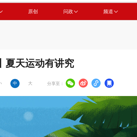
原创
问政
频道
丨夏天运动有讲究
小
中
大
分享至：