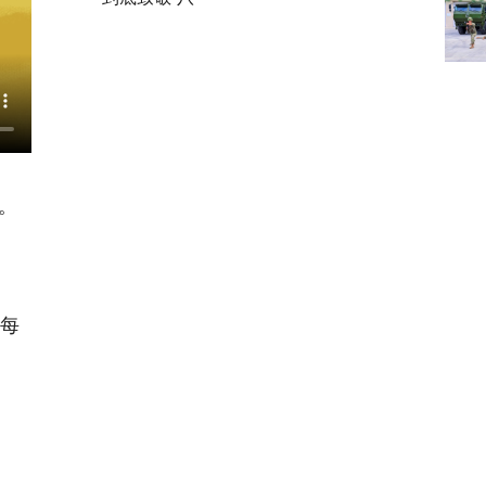
。
议每
动