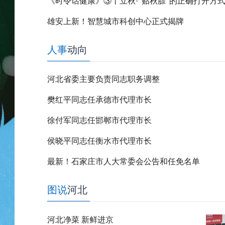
《时令话健康》③丨立秋·“贴秋膘”的正确打开方
雄安上新！智慧城市科创中心正式揭牌
人事
动向
河北省委主要负责同志职务调整
樊红平同志任承德市代理市长
徐付军同志任邯郸市代理市长
侯晓平同志任衡水市代理市长
最新！石家庄市人大常委会公告和任免名单
图说
河北
河北净菜 新鲜进京