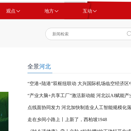
观点
地方
互动
全景
河北
点线面协同发力 河北加快制造业人工智能规模化
走在乡间小路上丨上新了，西柏坡1948