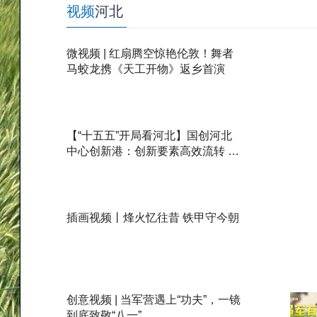
视频
河北
微视频 | 红扇腾空惊艳伦敦！舞者
马蛟龙携《天工开物》返乡首演
【“十五五”开局看河北】国创河北
中心创新港：创新要素高效流转 京
津科创成果在河北加速落地
插画视频丨烽火忆往昔 铁甲守今朝
创意视频 | 当军营遇上“功夫”，一镜
到底致敬“八一”