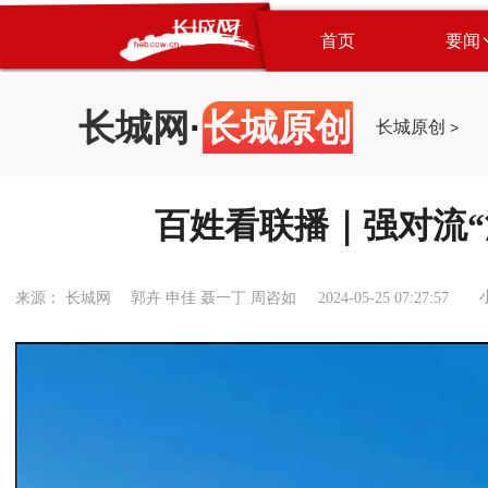
首页
要闻
长城网
·
长城原创
长城原创
>
百姓看联播｜强对流“
来源： 长城网 郭卉 申佳 聂一丁 周咨如
2024-05-25 07:27:57