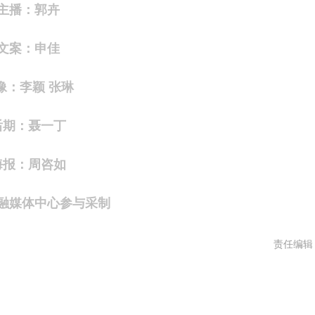
主播：郭卉
文案：
申佳
像：
李颖 张琳
后期：聂一丁
海报：周咨如
融媒体中心参与采制
责任编辑