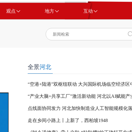
观点
地方
互动
全景
河北
点线面协同发力 河北加快制造业人工智能规模化
走在乡间小路上丨上新了，西柏坡1948