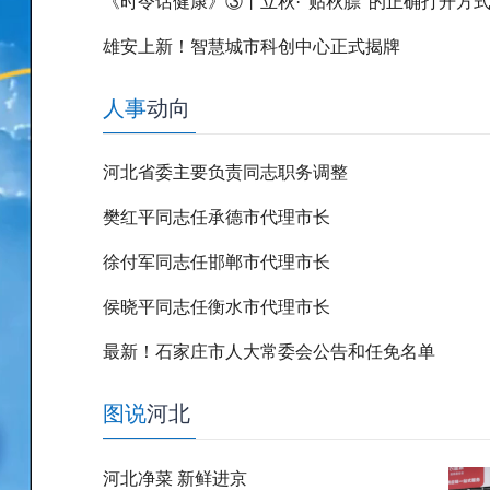
《时令话健康》③丨立秋·“贴秋膘”的正确打开方
雄安上新！智慧城市科创中心正式揭牌
人事
动向
河北省委主要负责同志职务调整
樊红平同志任承德市代理市长
徐付军同志任邯郸市代理市长
侯晓平同志任衡水市代理市长
最新！石家庄市人大常委会公告和任免名单
图说
河北
河北净菜 新鲜进京