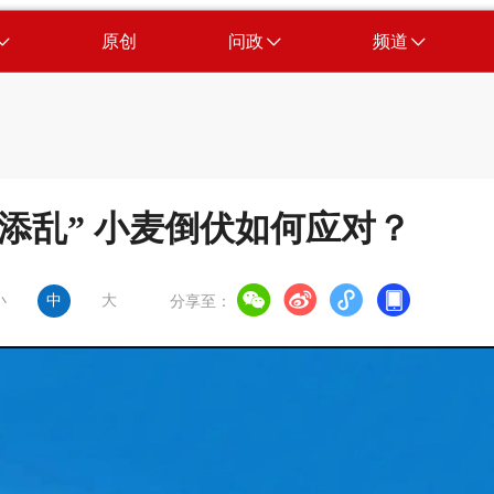
原创
问政
频道
添乱” 小麦倒伏如何应对？
小
中
大
分享至：