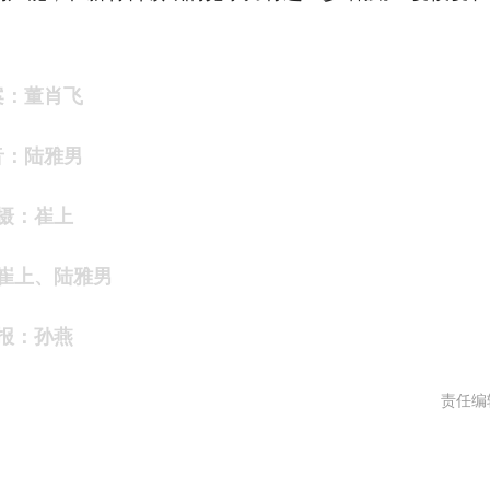
案：
董肖飞
音：
陆雅男
摄：崔上
崔上、陆雅男
报：孙燕
责任编