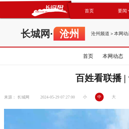
首页
要闻
长城网
·
沧州
沧州频道
本网动
>
首页
本网动态
百姓看联播 |
小
中
大
来源： 长城网
2024-05-29 07:27:00