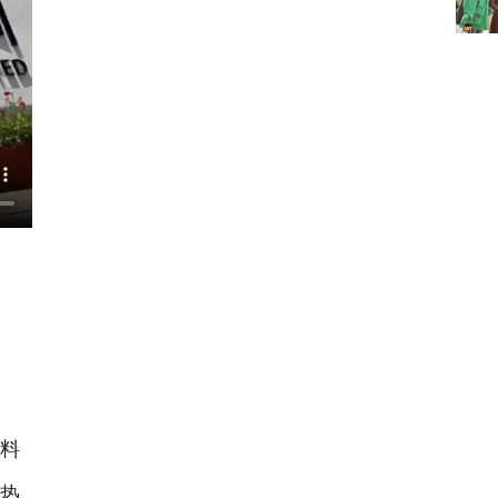
多
料
绝热