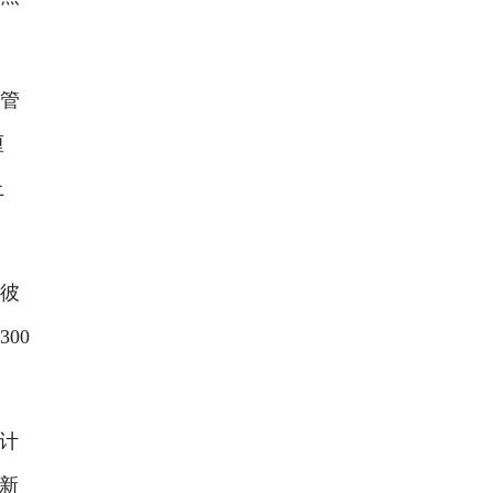
管
厘
上
彼
00
计
和新