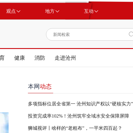
观点
地方
互动
育
健康
消防
走进沧州
本网
动态
投资完成率102%！沧州筑牢全域水安全保障屏障
狮城视评丨啥样的“老粗布”，一平米四百起？