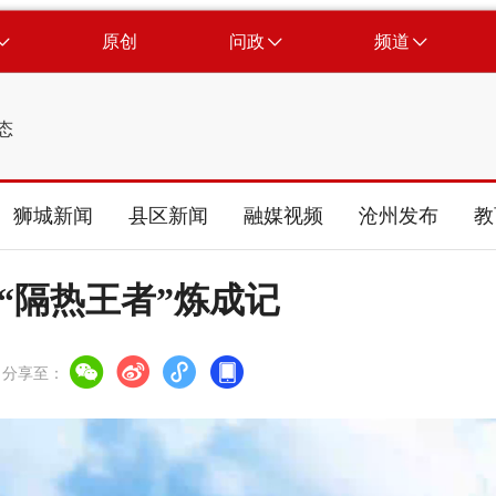
原创
问政
频道
态
狮城新闻
县区新闻
融媒视频
沧州发布
教
 “隔热王者”炼成记
分享至：