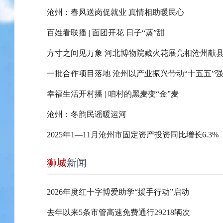
沧州：春风送岗促就业 真情相助暖民心
百姓看联播 | 面团开花 日子“蒸”甜
方寸之间见万象 河北博物院藏火花展亮相沧州献
一批合作项目落地 沧州以产业振兴带动“十五五”
幸福生活开村播 | 咱村的黑麦变“金”麦
沧州：冬韵民谣暖运河
2025年1—11月沧州市固定资产投资同比增长6.3%
狮城
新闻
2026年度红十字博爱助学“援手行动”启动
去年以来5条市管高速免费通行29218辆次