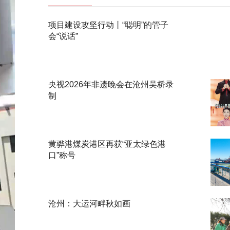
项目建设攻坚行动丨“聪明”的管子
会“说话”
央视2026年非遗晚会在沧州吴桥录
制
黄骅港煤炭港区再获“亚太绿色港
口”称号
沧州：大运河畔秋如画