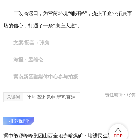
三改高速口，为营商环境“铺好路”，提振了企业拓展市
场的信心，打通了一条“康庄大道”。
文案/配音：张隽
海报：孟维仑
冀南新区融媒体中心参与拍摄
责任编辑：张隽
关键词
叶片,高速,风电,新区,百姓
推荐阅读
冀中能源峰峰集团山西金地赤峪煤矿：增进民生福祉 擦亮幸福底色
TOP