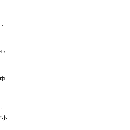
，
46
其中
、
“小