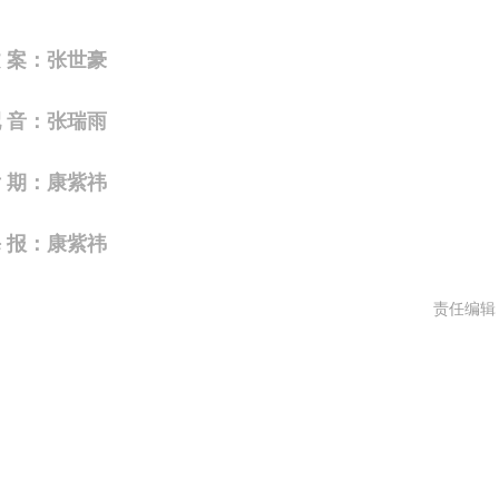
 案：张世豪
音：张瑞雨
期：康紫祎
报：康紫祎
责任编辑