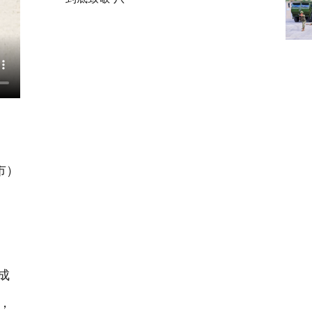
市）
成
，