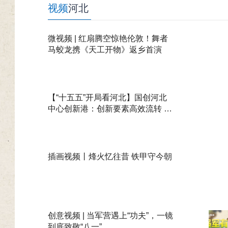
视频
河北
微视频 | 红扇腾空惊艳伦敦！舞者
马蛟龙携《天工开物》返乡首演
【“十五五”开局看河北】国创河北
中心创新港：创新要素高效流转 京
津科创成果在河北加速落地
插画视频丨烽火忆往昔 铁甲守今朝
创意视频 | 当军营遇上“功夫”，一镜
到底致敬“八一”