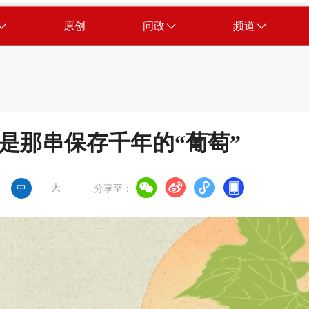
原创
问政
频道
就是那串保存千年的“葡萄”
中
大
分享至：