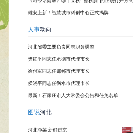
《时令话健康》③丨立秋·“贴秋膘”的正确打开方
雄安上新！智慧城市科创中心正式揭牌
人事
动向
河北省委主要负责同志职务调整
樊红平同志任承德市代理市长
徐付军同志任邯郸市代理市长
侯晓平同志任衡水市代理市长
最新！石家庄市人大常委会公告和任免名单
图说
河北
河北净菜 新鲜进京