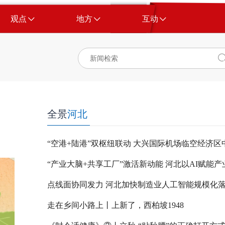
观点
地方
互动
全景
河北
点线面协同发力 河北加快制造业人工智能规模化
走在乡间小路上丨上新了，西柏坡1948