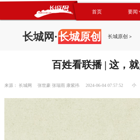
首页
要闻
长城网
·
长城原创
长城原创
>
百姓看联播 | 这，
小
来源： 长城网 张世豪 张瑞雨 康紫祎
2024-06-04 07:57:52