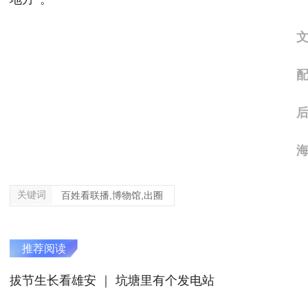
文
配 
后 
海 
关键词
百姓看联播,博物馆,出圈
推荐阅读
拔节生长看雄安 ｜ 坑塘里有个发电站