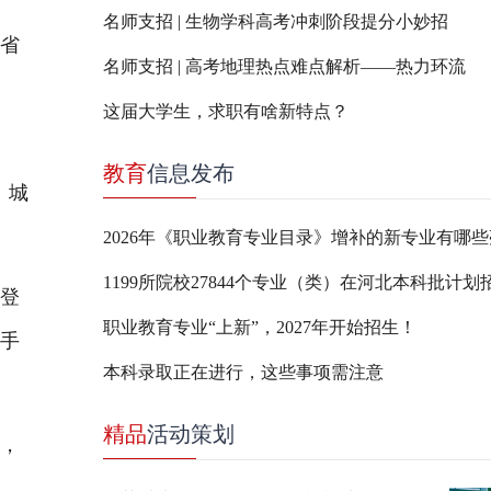
名师支招 | 生物学科高考冲刺阶段提分小妙招
省
名师支招 | 高考地理热点难点解析——热力环流
这届大学生，求职有啥新特点？
教育
信息发布
、城
1199所院校27844个专业（类）在河北本科批计划
登
职业教育专业“上新”，2027年开始招生！
过手
本科录取正在进行，这些事项需注意
精品
活动策划
，