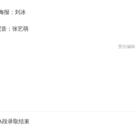
报：刘冰
：张艺萌
责任编辑
批A段录取结束