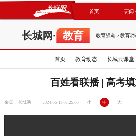
首页
要闻
长城网
·
教育
教育频道
教育动
>
首页
教育动态
长城云课堂
百姓看联播 | 高
小
中
大
来源： 长城网
2024-06-11 07:25:00