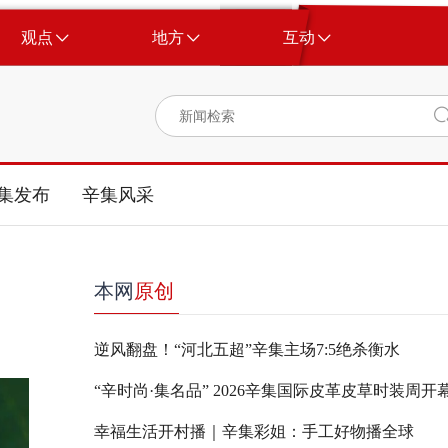
观点
地方
互动
集发布
辛集风采
本网
原创
逆风翻盘！“河北五超”辛集主场7:5绝杀衡水
“辛时尚·集名品” 2026辛集国际皮革皮草时装周开
幸福生活开村播｜辛集彩姐：手工好物播全球