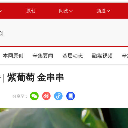
原创
问政
频道
创
本网原创
辛集要闻
基层动态
融媒视频
辛
| 紫葡萄 金串串
分享至：