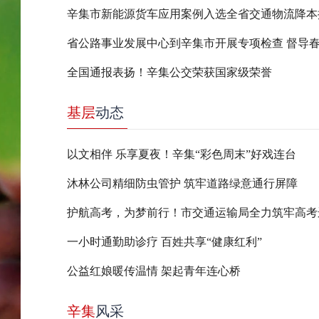
全国通报表扬！辛集公交荣获国家级荣誉
基层
动态
以文相伴 乐享夏夜！辛集“彩色周末”好戏连台
沐林公司精细防虫管护 筑牢道路绿意通行屏障
一小时通勤助诊疗 百姓共享“健康红利”
公益红娘暖传温情 架起青年连心桥
辛集
风采