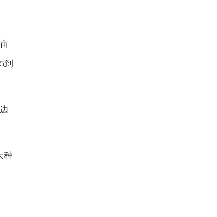
多亩
5到
边
大种