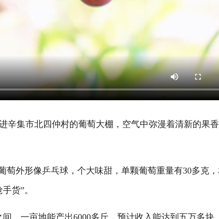
辛集市北四仲村的葡萄大棚，空气中弥漫着清新的果香
萄外形像乒乓球，个大味甜，单颗葡萄重量有30多克，
手货”。
间，一亩地能产出6000多斤，预计收入能达到五万多块