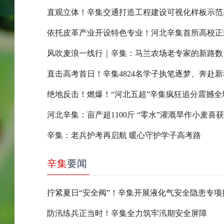
直观立体！辛集交通打造工程建设可视化样板示范
依托皮革产业开设特色专业！河北辛集首所高校正
风吹麦浪一线行｜辛集：马兰农场老专家的新路数
直击高考首日！辛集4824名学子执笔逐梦、奔赴新
绝地反击！燃爆！“河北五超”辛集疯狂追分震撼全
河北辛集：亩产超1100斤 “零水”灌溉旱作小麦喜
辛集：老兵护考再启航 暖心守护学子高考路
辛集
要闻
防汛练兵正当时！辛集全力筑牢汛期安全屏障