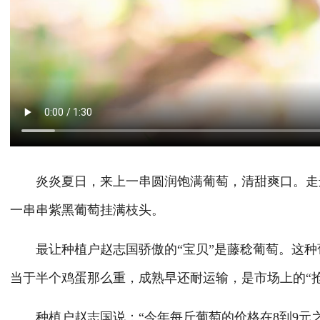
炎炎夏日，来上一串圆润饱满葡萄，清甜爽口。走进
一串串紫黑葡萄挂满枝头。
最让种植户赵志国骄傲的“宝贝”是藤稔葡萄。这种葡
当于半个鸡蛋那么重，成熟早还耐运输，是市场上的“抢
种植户赵志国说：“今年每斤葡萄的价格在8到9元之