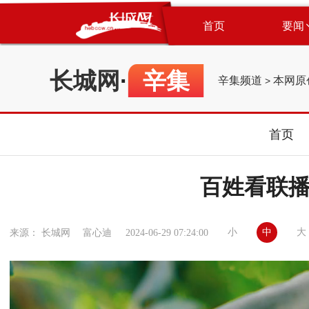
首页
要闻
长城网
·
辛集
辛集频道
本网原
>
首页
百姓看联播 
小
中
大
来源： 长城网 富心迪
2024-06-29 07:24:00