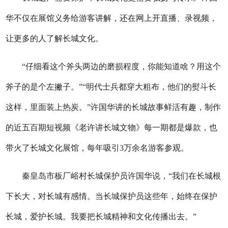
华不仅在展馆义务给游客讲解，还在网上开直播、录视频，
让更多的人了解长城文化。
“仔细看这个斧头两边的磨损程度，你能知道啥？用这个
斧子的是个左撇子。”“明代士兵都穿大粗布，他们的熨斗长
这样，里面装上热炭。”许国华讲的长城故事鲜活有趣，制作
的近五百期短视频《老许讲长城文物》每一期都是爆款，也
带火了长城文化展馆，每年吸引3万余名游客参观。
秦皇岛市板厂峪村长城保护员
许国华说，“
我们在长城根
下长大，对长城有感情。当长城保护员这些年，始终在保护
长城，爱护长城
。
我要
把长城精神
和
文化传
播
出去
。”