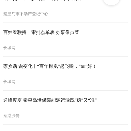
秦皇岛市不动产登记中心
​百姓看联播丨审批点单表 办事像点菜
长城网
家乡话 说变化丨“百年树凰”起飞啦，“tui”好！
长城网
迎峰度夏 秦皇岛港保障能源运输既“稳”又“准”
秦港股份