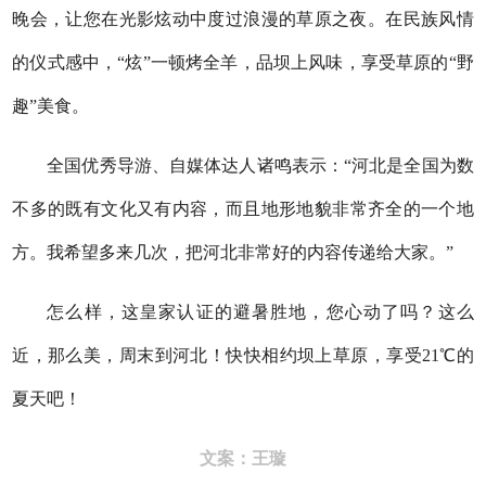
晚会，让您在光影炫动中度过浪漫的草原之夜。在民族风情
的仪式感中，“炫”一顿烤全羊，品坝上风味，享受草原的“野
趣”美食。
全国优秀导游、自媒体达人诸鸣表示：“
河北是全国为数
不多
的既
有文化又有内容，而且地形地貌非常齐全的一个地
方
。我希望多来几次，把河北非常好的
内容
传递给大家
。
”
怎么样，这皇家认证的避暑胜地，您心动了吗？这么
近，那么美，周末到河北！快快相约坝上草原，享受21℃的
夏天吧！
文案：王璇