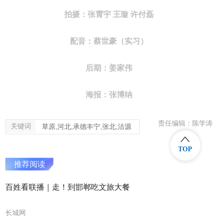
拍摄：张霄宇 王璇 许付磊
配音：蔡世豪（实习）
后期：姜家伟
海报：张博纳
责任编辑：陈学涛
关键词
草原,河北,承德丰宁,张北,沽源
TOP
推荐阅读
百姓看联播｜走！到邯郸吃文旅大餐
长城网