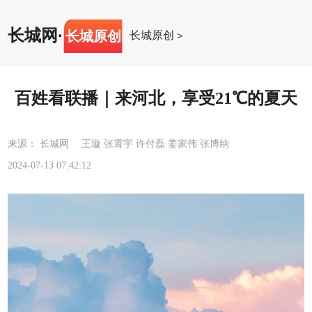
长城网
·
长城原创
长城原创
>
百姓看联播｜来河北，享受21℃的夏天
来源： 长城网 王璇 张霄宇 许付磊 姜家伟 张博纳
2024-07-13 07:42:12