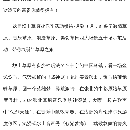
这泼天的富贵你值得拥有！
这届坝上草原欢乐季活动横跨7月到10月，准备了激情草
原、音乐草原、浪漫草原、美食草原四大场景五十场示范活
动，带你“玩转”草原之旅！
坝上草原有多少种玩法？在丰宁的中国马镇，看一场金
戈铁马、气势如虹的《战神赵子龙》实景演出，策马扬鞭驰
骋草原，圆一个英雄梦，释放激情。在张北的中都原始草原
度假村，2024张北草原音乐季热辣滚烫，大家一起在歌声
中“仗剑天涯”，在音乐中致敬青春。在沽源的库伦淖尔旅游
度假区，沉浸式水上音画秀《心湖梦海》，载歌载舞的篝火