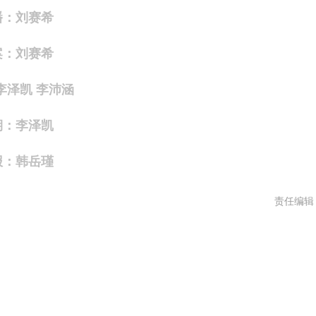
播：刘赛希
案：刘赛希
李泽凯 李沛涵
期：李泽凯
报：韩岳瑾
责任编辑