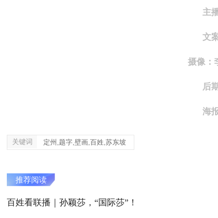
主
文
摄像：
后
海
关键词
定州,题字,壁画,百姓,苏东坡
推荐阅读
百姓看联播｜孙颖莎，“国际莎”！