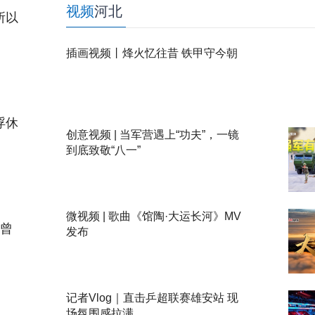
视频
河北
所以
插画视频丨烽火忆往昔 铁甲守今朝
浮休
创意视频 | 当军营遇上“功夫”，一镜
到底致敬“八一”
微视频 | 歌曲《馆陶·大运长河》MV
曾
发布
记者Vlog｜直击乒超联赛雄安站 现
场氛围感拉满