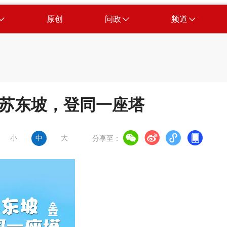
原创
问政
频道
 与苏东坡，登同一座塔
小
中
大
分享至：