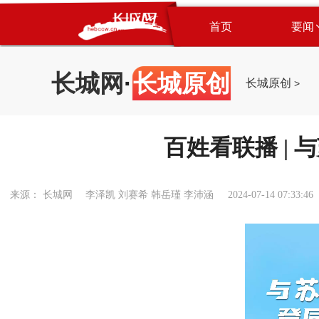
首页
要闻
长城网
·
长城原创
长城原创
>
百姓看联播 |
来源： 长城网 李泽凯 刘赛希 韩岳瑾 李沛涵
2024-07-14 07:33:46